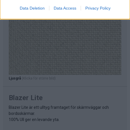
Data Deletion
Data Access
Privacy Policy
Ljusgrå
(Klicka för större bild)
Blazer Lite
Blazer Lite är ett ulltyg framtaget för skärmväggar och
bordsskärmar.
100% Ull ger en levande yta.