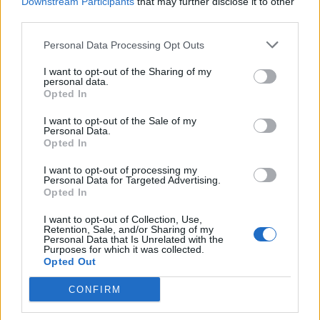
Downstream Participants
that may further disclose it to other
third parties.
Cura Screen är ett tvåfärgat melerat modernt skärmtyg i
100 % återvinningsbar polyester.
Personal Data Processing Opt Outs
Brandklassat
I want to opt-out of the Sharing of my
BS EN 1021 1&2 Cigarette and Match
personal data.
CA TB 117-2013
Opted In
DIN EN 13501-1 B-s1,d0(glued)
I want to opt-out of the Sale of my
ASTM E 84 Class 1
Personal Data.
Opted In
Färgkarta
I want to opt-out of processing my
Personal Data for Targeted Advertising.
Opted In
I want to opt-out of Collection, Use,
Retention, Sale, and/or Sharing of my
Personal Data that Is Unrelated with the
Purposes for which it was collected.
Opted Out
CONFIRM