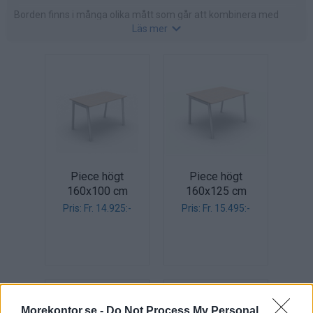
Borden finns i många olika mått som går att kombinera med
Läs mer
påbyggnadsdelar.
Välj grundmodell nedan och därefter finns påbyggnadsbord som
tillbehör för respektive mått. På så vis dubblar du längden på
bordet.
Du kan välja mellan höjd 90 cm eller 106 cm på benen.
Höjden är inklusive bordsskivan. Bordskivorna finns både med
och utan kabellucka.
Piece högt
Piece högt
160x100 cm
160x125 cm
Pris: Fr. 14.925:-
Pris: Fr. 15.495:-
Morekontor.se -
Do Not Process My Personal