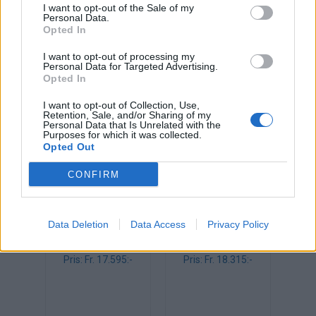
Piece högt
Piece högt
I want to opt-out of the Sale of my
210x140 cm
250x100 cm
Personal Data.
Opted In
Pris: Fr. 17.585:-
Pris: Fr. 16.655:-
I want to opt-out of processing my
Personal Data for Targeted Advertising.
Opted In
I want to opt-out of Collection, Use,
Retention, Sale, and/or Sharing of my
Personal Data that Is Unrelated with the
Purposes for which it was collected.
Opted Out
CONFIRM
Data Deletion
Data Access
Privacy Policy
Piece högt
Piece högt
250x125 cm
250x140 cm
Pris: Fr. 17.595:-
Pris: Fr. 18.315:-