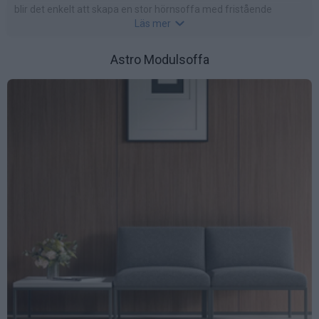
blir det enkelt att skapa en stor hörnsoffa med fristående
Läs mer
sittpuffar. Med ett modulärt system som möjliggör
skräddarsydda lösningar kan sofforna konfigureras i raka
sektioner, L- eller U-former samt som fristående enheter. Det gör
Astro Modulsoffa
dem perfekta för både mindre samtalsgrupper som större
möblerade zoner i öppna planlösningar.
Genom att välja mellan olika moduler med eller utan ryggstöd,
hörndelar, armstöd och tillval som hjul, kan varje lösning
anpassas för både tillfälliga och mer permanenta
möbleringar. Valen är många och ett byggbart system ger stor
anpassningsbarhet. Alla material och tyger är anpassade att
klara ett slitage i offentlig miljö.
Vi ritar gärna upp sofforna i 3-d miljö med måttangivelse.
Välkommen med er förfrågan!