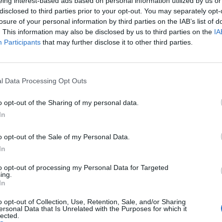
eing interest-based ads based on personal information utilized by us or
Konferensbord 160x120 cm
X3 Konferensbord 240x12
disclosed to third parties prior to your opt-out. You may separately opt-
för 4-6 personer
för 6-8 personer
losure of your personal information by third parties on the IAB’s list of
Pris: 7.115:-
Pris: 14.420:-
. This information may also be disclosed by us to third parties on the
IA
Participants
that may further disclose it to other third parties.
l Data Processing Opt Outs
o opt-out of the Sharing of my personal data.
In
o opt-out of the Sale of my Personal Data.
In
to opt-out of processing my Personal Data for Targeted
ing.
In
Konferensbord 480x120 cm
X3 Konferensbord 600x12
o opt-out of Collection, Use, Retention, Sale, and/or Sharing
ersonal Data that Is Unrelated with the Purposes for which it
för 12-14 personer
för 18-20 personer
lected.