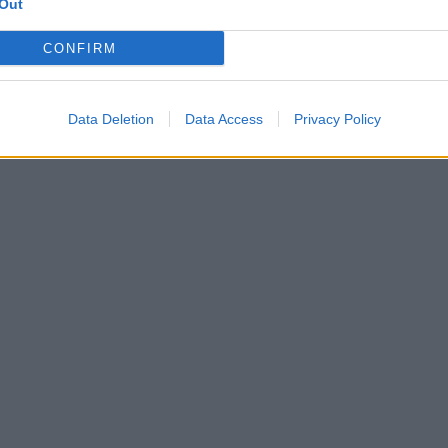
Pris: 22.250:-
Pris: 35.010:-
Out
CONFIRM
Data Deletion
Data Access
Privacy Policy