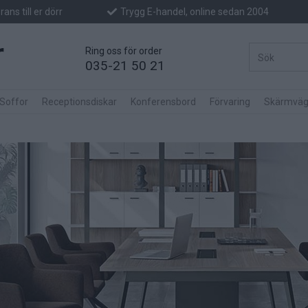
ans till er dörr
Trygg E-handel, online sedan 2004
Ring oss för order
035-21 50 21
 Soffor
Receptionsdiskar
Konferensbord
Förvaring
Skärmväg