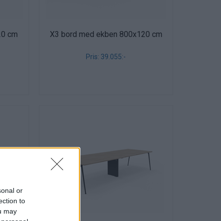
20 cm
X3 bord med ekben 800x120 cm
Pris: 39.055:-
sonal or
ection to
ou may