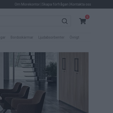
Om Morekontor
Skapa förfrågan
Kontakta oss
0
gar
Bordsskärmar
Ljudabsorbenter
Övrigt