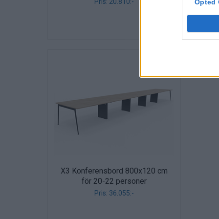
Pris: 20.810:-
Opted 
X3 Konferensbord 800x120 cm
för 20-22 personer
Pris: 36.055:-