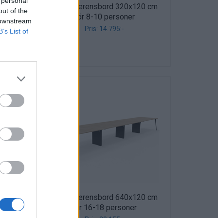
 personal
0 cm
X3 Konferensbord 320x120 cm
out of the
för 8-10 personer
 downstream
Pris: 14.795:-
B’s List of
0 cm
X3 Konferensbord 640x120 cm
för 16-18 personer