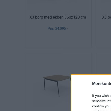
X3 bord med ekben 360x120 cm
X3 b
Pris: 24.095:-
Morekonto
If you wish 
sensitive in
confirm you