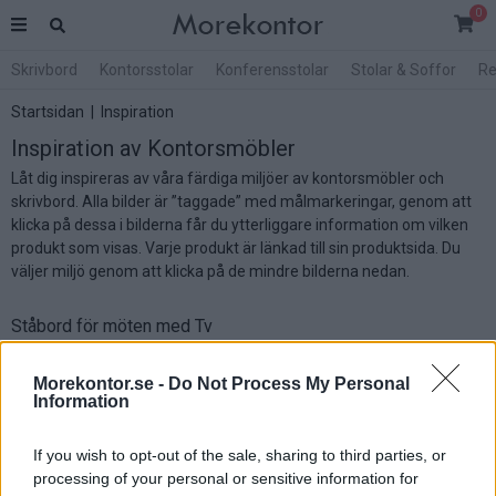
0
Skrivbord
Kontorsstolar
Konferensstolar
Stolar & Soffor
Re
Startsidan
|
Inspiration
Inspiration av Kontorsmöbler
Låt dig inspireras av våra färdiga miljöer av kontorsmöbler och
skrivbord. Alla bilder är ”taggade” med målmarkeringar, genom att
klicka på dessa i bilderna får du ytterliggare information om vilken
produkt som visas. Varje produkt är länkad till sin produktsida. Du
väljer miljö genom att klicka på de mindre bilderna nedan.
Ståbord för möten med Tv
Morekontor.se -
Do Not Process My Personal
Information
If you wish to opt-out of the sale, sharing to third parties, or
processing of your personal or sensitive information for