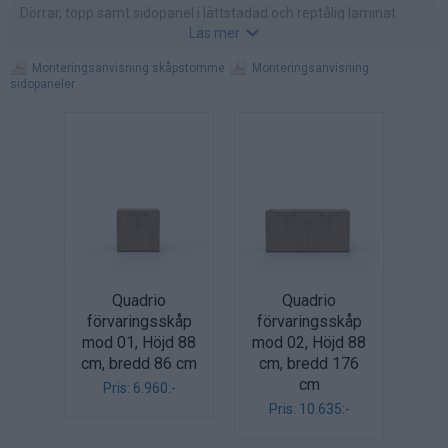
Dörrar, topp samt sidopanel i lättstädad och reptålig laminat.
Läs mer
Finns i följande färger: Eukalyptus, alm, valnöt, ek, vit alm, vit,
betong eller ljusgrå.
Monteringsanvisning skåpstomme
Monteringsanvisning
sidopaneler
Skåpen finns i tre olika höjder: 88, 134 samt 215 cm. Välj skåp
med sockel eller på ben. Stomme, hyllplan och rygg finns i färg:
vit, silver eller antracit. Stilrena handtag Zen i metall. Välj färg: vit,
silver eller mörkgrå.
Dessa skåp passar våra skrivbord T45, X7, X8, X-time, Sit &
Stand och Tube.
Konferensbord som Qudrio, T45, X1, X3, X5, X7, X8 samt
receptionsdisk Z2.
Quadrio
Quadrio
förvaringsskåp
förvaringsskåp
mod 01, Höjd 88
mod 02, Höjd 88
cm, bredd 86 cm
cm, bredd 176
cm
Pris: 6.960:-
Pris: 10.635:-