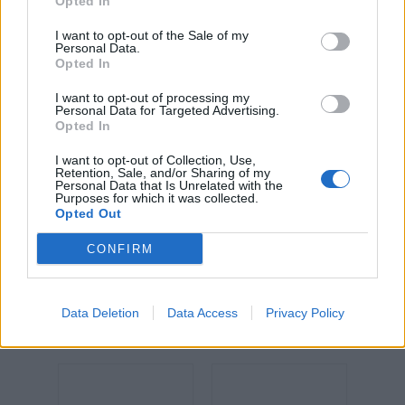
Opted In
Pris: Fr. 7.960:-
Pris: 12.415:-
I want to opt-out of the Sale of my
Personal Data.
Opted In
I want to opt-out of processing my
Personal Data for Targeted Advertising.
Opted In
I want to opt-out of Collection, Use,
Retention, Sale, and/or Sharing of my
Personal Data that Is Unrelated with the
Purposes for which it was collected.
Opted Out
Quadrio
Quadrio
förvaringsskåp
förvaringsskåp
CONFIRM
mod 11, Höjd
mod 12, Höjd
134 cm, bredd
134 cm, bredd
176 cm
262 cm
Data Deletion
Data Access
Privacy Policy
Pris: 16.805:-
Pris: 19.915:-