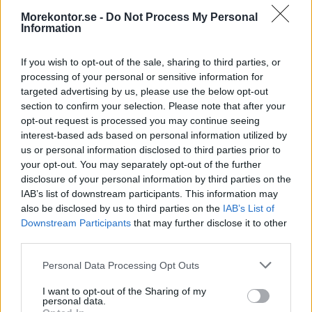
förvaringsskåp
förvaringsskåp
Morekontor.se -
Do Not Process My Personal
mod 07, Höjd 88
mod 08, Höjd 88
Information
cm, bredd 262
cm, bredd 262
cm
cm
If you wish to opt-out of the sale, sharing to third parties, or
Pris: 17.025:-
Pris: 13.355:-
processing of your personal or sensitive information for
targeted advertising by us, please use the below opt-out
section to confirm your selection. Please note that after your
opt-out request is processed you may continue seeing
interest-based ads based on personal information utilized by
us or personal information disclosed to third parties prior to
your opt-out. You may separately opt-out of the further
disclosure of your personal information by third parties on the
IAB’s list of downstream participants. This information may
also be disclosed by us to third parties on the
IAB’s List of
Downstream Participants
that may further disclose it to other
third parties.
Quadrio
Quadrio
förvaringsskåp
förvaringskåp
Personal Data Processing Opt Outs
mod 09, Höjd
mod 10, Höjd
134 cm, bredd
134 cm, bredd
I want to opt-out of the Sharing of my
86 cm
176 cm
personal data.