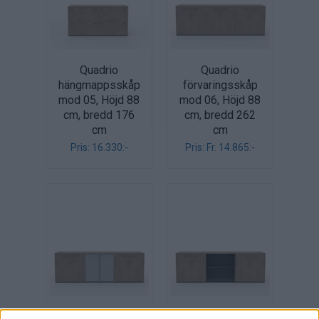
Quadrio
Quadrio
hängmappsskåp
förvaringsskåp
mod 05, Höjd 88
mod 06, Höjd 88
cm, bredd 176
cm, bredd 262
cm
cm
Pris: 16.330:-
Pris: Fr. 14.865:-
Quadrio
Quadrio