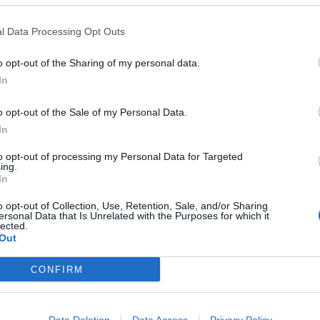
l Data Processing Opt Outs
D-Zine Vägg 1
D-Zine Vägg 2
o opt-out of the Sharing of my personal data.
Pris: 824:-
Pris: 1.238:-
In
o opt-out of the Sale of my Personal Data.
In
to opt-out of processing my Personal Data for Targeted
ing.
In
o opt-out of Collection, Use, Retention, Sale, and/or Sharing
ersonal Data that Is Unrelated with the Purposes for which it
lected.
Out
CONFIRM
ckholm monitorarm 3-8kg,
Väggmonterad bildskärmshå