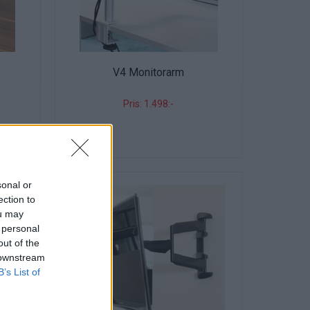
V4 Monitorarm
Pris: 1.498:-
sonal or
ection to
ou may
 personal
out of the
 downstream
B’s List of