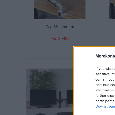
Zap Monitorarm
Pris: 2.740:-
Morekonto
If you wish 
sensitive in
confirm you
continue se
information 
further disc
participants
Downstream 