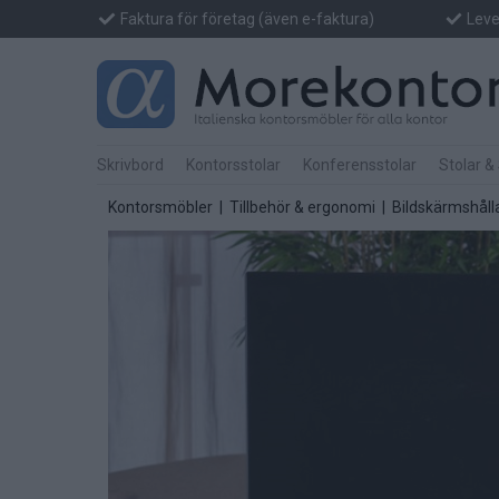
Faktura för företag (även e-faktura)
Lever
Skrivbord
Kontorsstolar
Konferensstolar
Stolar &
Kontorsmöbler
|
Tillbehör & ergonomi
| Bildskärmshåll