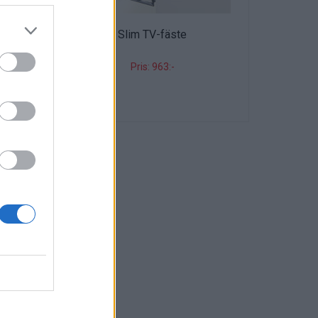
Slim TV-fäste
Pris: 963:-
llare