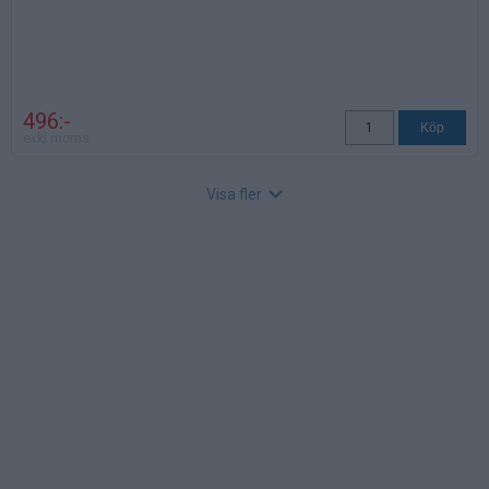
496:-
exkl moms
Visa fler
Bordsfäste Light
Art nr: 643047-1, Lev. tid: samma som bordsskärm
Monteras med skruv under bordsskivan.
2 st fästen ingår. Max belastning 6 kg.
Finns i färg vit, svart eller silver.