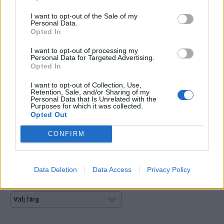
Köp till
I want to opt-out of the Sale of my
Personal Data.
Opted In
I want to opt-out of processing my
Personal Data for Targeted Advertising.
Opted In
I want to opt-out of Collection, Use,
Retention, Sale, and/or Sharing of my
Personal Data that Is Unrelated with the
Purposes for which it was collected.
Opted Out
Klämfäste
CONFIRM
Art nr: 641010, Lev. tid: samma som bordsskärm
Passar upp till 42 mm bordsskiva.
2 st fästen ingår.
Data Deletion
Data Access
Privacy Policy
Välj färg: svart, silver eller vit.