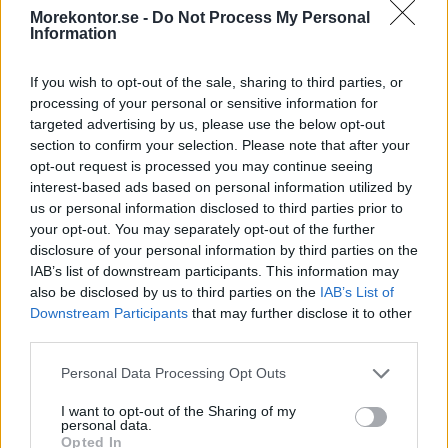
Morekontor.se -
Do Not Process My Personal
Välj färg:
Information
If you wish to opt-out of the sale, sharing to third parties, or
processing of your personal or sensitive information for
targeted advertising by us, please use the below opt-out
Kampanjpris
section to confirm your selection. Please note that after your
1.548:-
Ord pris: 1.720:- (exkl. moms)
opt-out request is processed you may continue seeing
interest-based ads based on personal information utilized by
us or personal information disclosed to third parties prior to
Lägg i varukorg
your opt-out. You may separately opt-out of the further
disclosure of your personal information by third parties on the
Art nr:
510120-90 |
Leveranstid:
Ca 2-5 dagar
IAB’s list of downstream participants. This information may
also be disclosed by us to third parties on the
IAB’s List of
Downstream Participants
that may further disclose it to other
third parties.
Betala mot faktura (pdf), e-faktura eller Visa/Mastercard.
Personal Data Processing Opt Outs
Leverans till er dörr
I want to opt-out of the Sharing of my
Vi levererar kontorsmöbler till ert
kontor
personal data.
Opted In