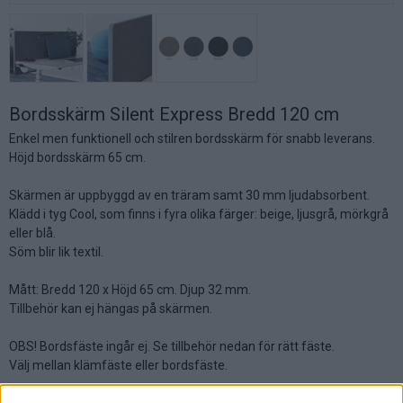
Bordsskärm Silent Express Bredd 120 cm
Enkel men funktionell och stilren bordsskärm för snabb leverans.
Höjd bordsskärm 65 cm.
Skärmen är uppbyggd av en träram samt 30 mm ljudabsorbent.
Klädd i tyg Cool, som finns i fyra olika färger: beige, ljusgrå, mörkgrå
eller blå.
Söm blir lik textil.
Mått: Bredd 120 x Höjd 65 cm. Djup 32 mm.
Tillbehör kan ej hängas på skärmen.
OBS! Bordsfäste ingår ej. Se tillbehör nedan för rätt fäste.
Välj mellan klämfäste eller bordsfäste.