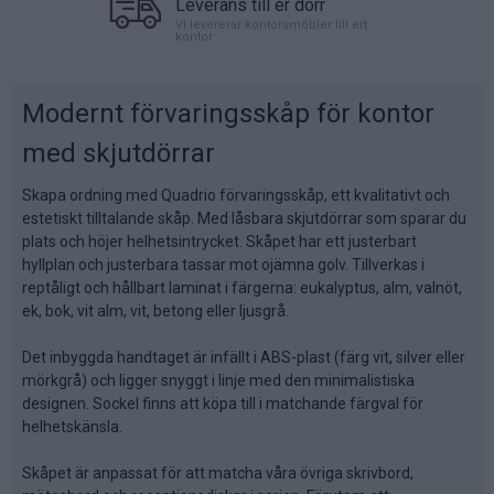
Leverans till er dörr
Vi levererar kontorsmöbler till ert
kontor
Modernt förvaringsskåp för kontor
med skjutdörrar
Skapa ordning med Quadrio förvaringsskåp, ett kvalitativt och
estetiskt tilltalande skåp. Med låsbara skjutdörrar som sparar du
plats och höjer helhetsintrycket. Skåpet har ett justerbart
hyllplan och justerbara tassar mot ojämna golv. Tillverkas i
reptåligt och hållbart laminat i färgerna: eukalyptus, alm, valnöt,
ek, bok, vit alm, vit, betong eller ljusgrå.
Det inbyggda handtaget är infällt i ABS-plast (färg vit, silver eller
mörkgrå) och ligger snyggt i linje med den minimalistiska
designen. Sockel finns att köpa till i matchande färgval för
helhetskänsla.
Skåpet är anpassat för att matcha våra övriga skrivbord,