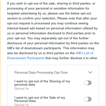
Artikelnummer:
IDEC08B+OLOL+R
If you wish to opt-out of the sale, sharing to third parties, or
Leveranstid:
Ca 3 veckor
processing of your personal or sensitive information for
targeted advertising by us, please use the below opt-out
Mått
section to confirm your selection. Please note that after your
opt-out request is processed you may continue seeing
Bredd 160 cm
interest-based ads based on personal information utilized by
Djup: 43 cm
us or personal information disclosed to third parties prior to
Höjd med sockel: 88 cm
your opt-out. You may separately opt-out of the further
disclosure of your personal information by third parties on the
Färg laminat:
IAB’s list of downstream participants. This information may
Eukalyptus, alm, valnöt, ek, bok, vit alm, vit, betong eller
also be disclosed by us to third parties on the
IAB’s List of
ljusgrå
Downstream Participants
that may further disclose it to other
third parties.
Personal Data Processing Opt Outs
Fakta om materialval
I want to opt-out of the Sharing of my
personal data.
Opted In
Material
I want to opt-out of the Sale of my
Personal Data.
Tillverkas av laminat av högsta kvalitet, det skapar hållbara
Opted In