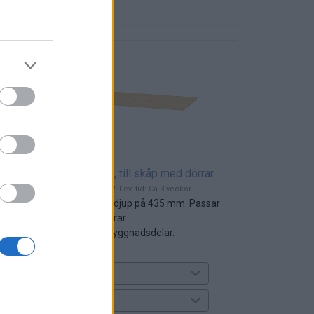
Hyllplan 792, till skåp med dörrar
Art nr: 107922042, Lev. tid: Ca 3 veckor
Till skåp med djup på 435 mm. Passar
skåp med dörrar.
Passar ej påbyggnadsdelar.