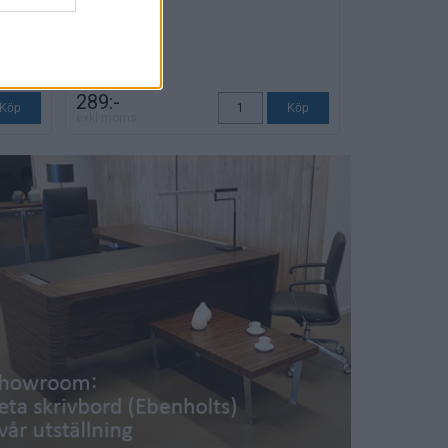
289:-
exkl moms