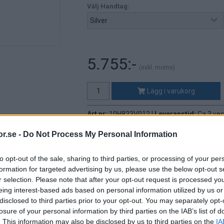
Välj Handtag:
5.755:-
(exkl. moms)
Lägg i varukorg
Art nr:
10H823V012 |
Leveranstid:
Ca 3 ve
r.se -
Do Not Process My Personal Information
Betala mot faktura (pdf), e-faktura ell
to opt-out of the sale, sharing to third parties, or processing of your per
formation for targeted advertising by us, please use the below opt-out s
r selection. Please note that after your opt-out request is processed y
eing interest-based ads based on personal information utilized by us or
Leverans till er dörr
Montering på plats
disclosed to third parties prior to your opt-out. You may separately opt-
Vi levererar alltid till ert företag
Vi kan montera möblerna i 
losure of your personal information by third parties on the IAB’s list of
. This information may also be disclosed by us to third parties on the
IA