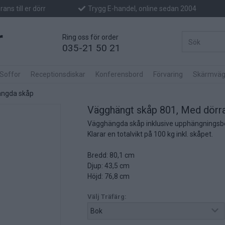
ans till er dörr
Trygg E-handel, online sedan 2004
Ring oss för order
035-21 50 21
 Soffor
Receptionsdiskar
Konferensbord
Förvaring
Skärmväg
ngda skåp
Vägghängt skåp 801, Med dörr
Vägghängda skåp inklusive upphängningsb
Klarar en totalvikt på 100 kg inkl. skåpet.
Bredd: 80,1 cm
Djup: 43,5 cm
Höjd: 76,8 cm
Välj Träfärg: