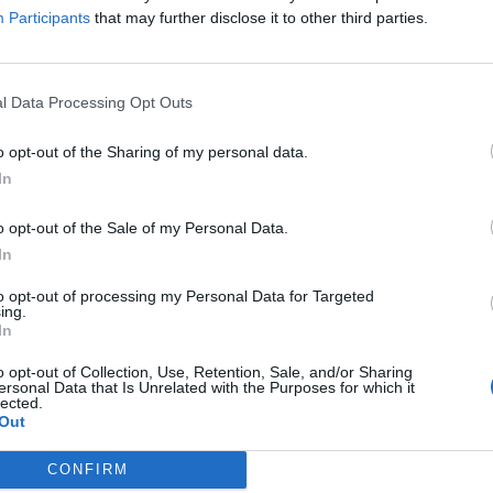
Participants
that may further disclose it to other third parties.
l Data Processing Opt Outs
o opt-out of the Sharing of my personal data.
In
o opt-out of the Sale of my Personal Data.
In
g HT4
Kassett inkl 7 backar, svart
to opt-out of processing my Personal Data for Targeted
4-, Lev. tid: Ca 3 veckor
Art nr: 1061470011, Lev. tid: Ca 3 veckor
ing.
ivt handtag i silver och krom.
Bredd 25, Höjd 32, Djup 33 cm
In
ckvis.
o opt-out of Collection, Use, Retention, Sale, and/or Sharing
ersonal Data that Is Unrelated with the Purposes for which it
lected.
Out
CONFIRM