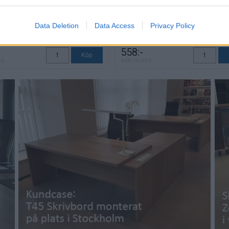
Data Deletion
Data Access
Privacy Policy
558:-
ms
exkl moms