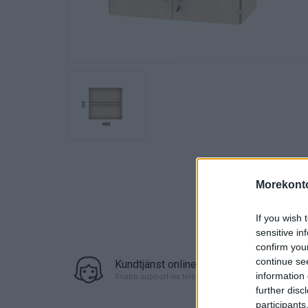
Morekonto
If you wish 
sensitive in
confirm you
continue se
Kundtjänst online
information 
Snabb support via telefon eller chat
further disc
participants