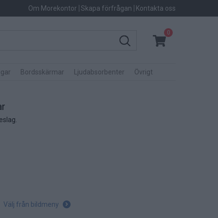
Om Morekontor
Skapa förfrågan
Kontakta oss
0
gar
Bordsskärmar
Ljudabsorbenter
Övrigt
ar
eslag.
Välj från bildmeny