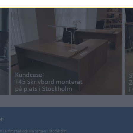
t!
m i Halmstad och via partner i Stockholm.