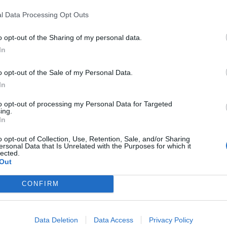
l Data Processing Opt Outs
Betala mot faktura (pdf), e-faktura ell
o opt-out of the Sharing of my personal data.
In
Leverans till er dörr
Montering på plats
Vi levererar alltid till ert företag
Vi kan montera möblerna i 
o opt-out of the Sale of my Personal Data.
In
 passar till följande möbler
to opt-out of processing my Personal Data for Targeted
ing.
In
o opt-out of Collection, Use, Retention, Sale, and/or Sharing
ersonal Data that Is Unrelated with the Purposes for which it
lected.
Out
CONFIRM
Data Deletion
Data Access
Privacy Policy