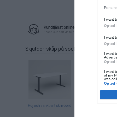
Persona
I want t
Opted 
Kundtjänst online
Snabb support via telefon eller chat
I want t
Opted 
Skjutdörrskåp på sockel, 80x40x115,5 cm
I want 
Advertis
Opted 
I want t
of my P
was col
Opted 
Höj och sänkbart skrivbord