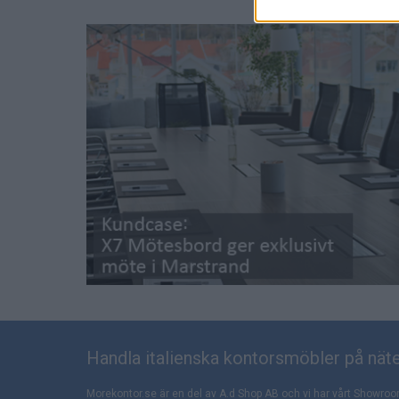
Handla italienska kontorsmöbler på näte
Morekontor.se är en del av A.d Shop AB och vi har vårt Showroo