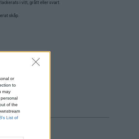
kerats i vitt, grått eller svart.
erat skåp.
sonal or
ection to
ou may
 personal
out of the
 downstream
B’s List of
Ca 1 vecka