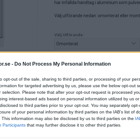
har infällda handtag i aluminium som pulverlac
Välj utförande nedan: omonterat eller mont
Välj Utförande:
Välj Färg handtag:
r.se -
Do Not Process My Personal Information
to opt-out of the sale, sharing to third parties, or processing of your per
formation for targeted advertising by us, please use the below opt-out s
3.295:-
r selection. Please note that after your opt-out request is processed y
(exkl. moms)
eing interest-based ads based on personal information utilized by us or
disclosed to third parties prior to your opt-out. You may separately opt-
Lägg i varukorg
losure of your personal information by third parties on the IAB’s list of
. This information may also be disclosed by us to third parties on the
IA
Art nr:
O08100505C510805 |
Leveranstid:
Participants
that may further disclose it to other third parties.