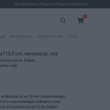
Om Morekontor
Skapa förfrågan
Kontakta oss
0
gar
Bordsskärmar
Ljudabsorbenter
Övrigt
x115,5 cm, omonterat, vita
med skjutdörrar. Skåpet
cklar ingår.
or är tillverkad av en 18 mm melaminbelagd
v 18 mm melaminbelagda spånskivor med
har en lastkapacitet på 25 kg. Skåpet