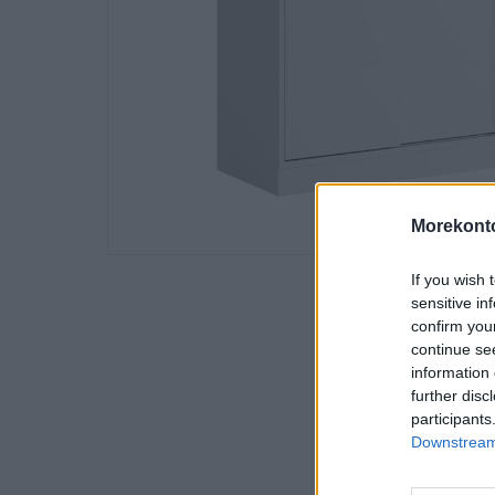
Morekonto
If you wish 
sensitive in
confirm you
continue se
information 
further disc
participants
Downstream 