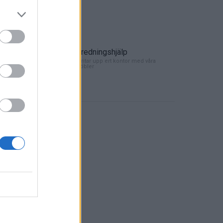
er Visa/Mastercard.
Inredningshjälp
ert kontor
Vi ritar upp ert kontor med våra
möbler