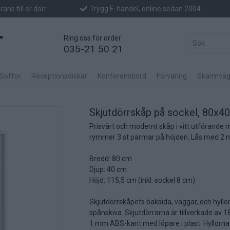
ans till er dörr
Trygg E-handel, online sedan 2004
Ring oss för order
035-21 50 21
 Soffor
Receptionsdiskar
Konferensbord
Förvaring
Skärmväg
Skjutdörrskåp på sockel, 80x40
Prisvärt och modernt skåp i vitt utförande 
rymmer 3 st pärmar på höjden. Lås med 2 ny
Bredd: 80 cm
Djup: 40 cm
Höjd: 115,5 cm (inkl. sockel 8 cm)
Skjutdörrskåpets baksida, väggar, och hyll
spånskiva. Skjutdörrarna är tillverkade a
1 mm ABS-kant med löpare i plast. Hyllorna 