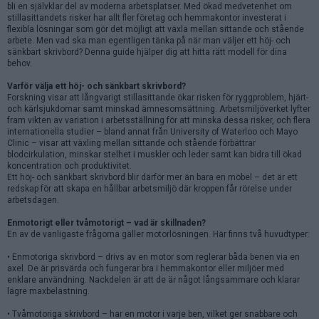
bli en självklar del av moderna arbetsplatser. Med ökad medvetenhet om
stillasittandets risker har allt fler företag och hemmakontor investerat i
flexibla lösningar som gör det möjligt att växla mellan sittande och stående
arbete. Men vad ska man egentligen tänka på när man väljer ett höj- och
sänkbart skrivbord? Denna guide hjälper dig att hitta rätt modell för dina
behov.
Varför välja ett höj- och sänkbart skrivbord?
Forskning visar att långvarigt stillasittande ökar risken för ryggproblem, hjärt-
och kärlsjukdomar samt minskad ämnesomsättning. Arbetsmiljöverket lyfter
fram vikten av variation i arbetsställning för att minska dessa risker, och flera
internationella studier – bland annat från University of Waterloo och Mayo
Clinic – visar att växling mellan sittande och stående förbättrar
blodcirkulation, minskar stelhet i muskler och leder samt kan bidra till ökad
koncentration och produktivitet.
Ett höj- och sänkbart skrivbord blir därför mer än bara en möbel – det är ett
redskap för att skapa en hållbar arbetsmiljö där kroppen får rörelse under
arbetsdagen.
Enmotorigt eller tvåmotorigt – vad är skillnaden?
En av de vanligaste frågorna gäller motorlösningen. Här finns två huvudtyper:
• Enmotoriga skrivbord – drivs av en motor som reglerar båda benen via en
axel. De är prisvärda och fungerar bra i hemmakontor eller miljöer med
enklare användning. Nackdelen är att de är något långsammare och klarar
lägre maxbelastning.
• Tvåmotoriga skrivbord – har en motor i varje ben, vilket ger snabbare och