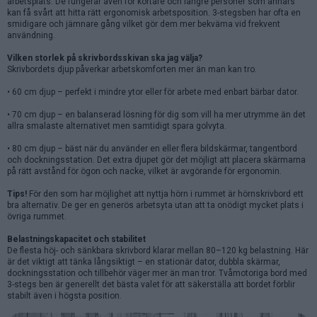
arbetsplats. De fungerar även för kortare och längre personer som annars
kan få svårt att hitta rätt ergonomisk arbetsposition. 3-stegsben har ofta en
smidigare och jämnare gång vilket gör dem mer bekväma vid frekvent
användning.
Vilken storlek på skrivbordsskivan ska jag välja?
Skrivbordets djup påverkar arbetskomforten mer än man kan tro.
• 60 cm djup – perfekt i mindre ytor eller för arbete med enbart bärbar dator.
• 70 cm djup – en balanserad lösning för dig som vill ha mer utrymme än det
allra smalaste alternativet men samtidigt spara golvyta.
• 80 cm djup – bäst när du använder en eller flera bildskärmar, tangentbord
och dockningsstation. Det extra djupet gör det möjligt att placera skärmarna
på rätt avstånd för ögon och nacke, vilket är avgörande för ergonomin.
Tips!
För den som har möjlighet att nyttja hörn i rummet är hörnskrivbord ett
bra alternativ. De ger en generös arbetsyta utan att ta onödigt mycket plats i
övriga rummet.
Belastningskapacitet och stabilitet
De flesta höj- och sänkbara skrivbord klarar mellan 80–120 kg belastning. Här
är det viktigt att tänka långsiktigt – en stationär dator, dubbla skärmar,
dockningsstation och tillbehör väger mer än man tror. Tvåmotoriga bord med
3-stegs ben är generellt det bästa valet för att säkerställa att bordet förblir
stabilt även i högsta position.