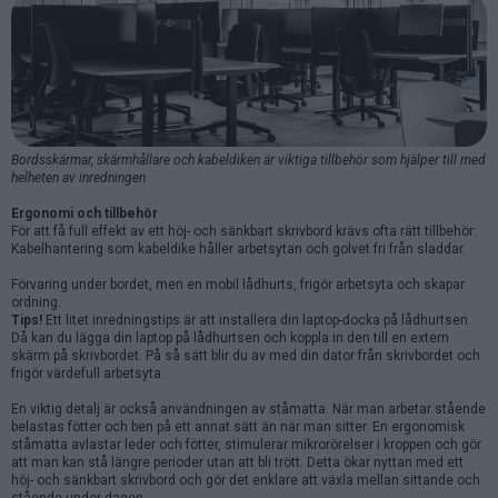
Bordsskärmar, skärmhållare och kabeldiken är viktiga tillbehör som hjälper till med
helheten av inredningen
Ergonomi och tillbehör
För att få full effekt av ett höj- och sänkbart skrivbord krävs ofta rätt tillbehör:
Kabelhantering som kabeldike håller arbetsytan och golvet fri från sladdar.
Förvaring under bordet, men en mobil lådhurts, frigör arbetsyta och skapar
ordning.
Tips!
Ett litet inredningstips är att installera din laptop-docka på lådhurtsen.
Då kan du lägga din laptop på lådhurtsen och koppla in den till en extern
skärm på skrivbordet. På så sätt blir du av med din dator från skrivbordet och
frigör värdefull arbetsyta.
En viktig detalj är också användningen av ståmatta. När man arbetar stående
belastas fötter och ben på ett annat sätt än när man sitter. En ergonomisk
ståmatta avlastar leder och fötter, stimulerar mikrorörelser i kroppen och gör
att man kan stå längre perioder utan att bli trött. Detta ökar nyttan med ett
höj- och sänkbart skrivbord och gör det enklare att växla mellan sittande och
stående under dagen.