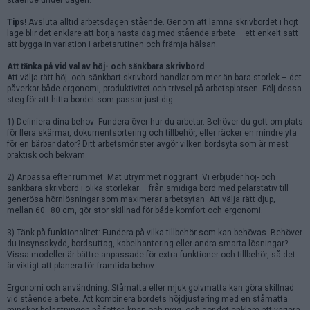
Tips!
Avsluta alltid arbetsdagen stående. Genom att lämna skrivbordet i höjt
läge blir det enklare att börja nästa dag med stående arbete – ett enkelt sätt
att bygga in variation i arbetsrutinen och främja hälsan.
Att tänka på vid val av höj- och sänkbara skrivbord
Att välja rätt höj- och sänkbart skrivbord handlar om mer än bara storlek – det
påverkar både ergonomi, produktivitet och trivsel på arbetsplatsen. Följ dessa
steg för att hitta bordet som passar just dig:
1) Definiera dina behov: Fundera över hur du arbetar. Behöver du gott om plats
för flera skärmar, dokumentsortering och tillbehör, eller räcker en mindre yta
för en bärbar dator? Ditt arbetsmönster avgör vilken bordsyta som är mest
praktisk och bekväm.
2) Anpassa efter rummet: Mät utrymmet noggrant. Vi erbjuder höj- och
sänkbara skrivbord i olika storlekar – från smidiga bord med pelarstativ till
generösa hörnlösningar som maximerar arbetsytan. Att välja rätt djup,
mellan 60–80 cm, gör stor skillnad för både komfort och ergonomi.
3) Tänk på funktionalitet: Fundera på vilka tillbehör som kan behövas. Behöver
du insynsskydd, bordsuttag, kabelhantering eller andra smarta lösningar?
Vissa modeller är bättre anpassade för extra funktioner och tillbehör, så det
är viktigt att planera för framtida behov.
Ergonomi och användning: Ståmatta eller mjuk golvmatta kan göra skillnad
vid stående arbete. Att kombinera bordets höjdjustering med en ståmatta
minskar belastningen på fötter, knän och rygg, och gör det enklare att variera