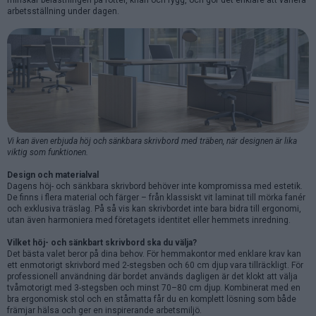
arbetsställning under dagen.
Vi kan även erbjuda höj och sänkbara skrivbord med träben, när designen är lika
viktig som funktionen.
Design och materialval
Dagens höj- och sänkbara skrivbord behöver inte kompromissa med estetik.
De finns i flera material och färger – från klassiskt vit laminat till mörka fanér
och exklusiva träslag. På så vis kan skrivbordet inte bara bidra till ergonomi,
utan även harmoniera med företagets identitet eller hemmets inredning.
Vilket höj- och sänkbart skrivbord ska du välja?
Det bästa valet beror på dina behov. För hemmakontor med enklare krav kan
ett enmotorigt skrivbord med 2-stegsben och 60 cm djup vara tillräckligt. För
professionell användning där bordet används dagligen är det klokt att välja
tvåmotorigt med 3-stegsben och minst 70–80 cm djup. Kombinerat med en
bra ergonomisk stol och en ståmatta får du en komplett lösning som både
främjar hälsa och ger en inspirerande arbetsmiljö.