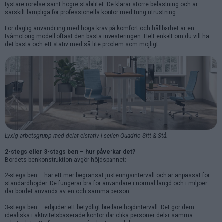
tystare rörelse samt högre stabilitet. De klarar större belastning och är
särskilt lämpliga för professionella kontor med tung utrustning.
För daglig användning med höga krav på komfort och hållbarhet är en
tvåmotorig modell oftast den bästa investeringen. Helt enkelt om du vill ha
det bästa och ett stativ med så lite problem som möjligt.
Lyxig arbetsgrupp med delat elstativ i serien Quadrio Sitt & Stå.
2-stegs eller 3-stegs ben – hur påverkar det?
Bordets benkonstruktion avgör höjdspannet:
2-stegs ben – har ett mer begränsat justeringsintervall och är anpassat för
standardhöjder. De fungerar bra för användare i normal längd och i miljöer
där bordet används av en och samma person.
3-stegs ben – erbjuder ett betydligt bredare höjdintervall. Det gör dem
idealiska i aktivitetsbaserade kontor där olika personer delar samma