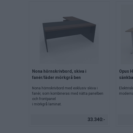
Nona hörnskrivbord, skiva i
Opus H
fanér/läder mörkgrå ben
sänkbar
Nona hörnskrivbord med exklusiv skiva i
Elektris
fanér, som kombineras med nätta panelben
moderna 
och frontpanel
i mörkgrå laminat.
33.340:-