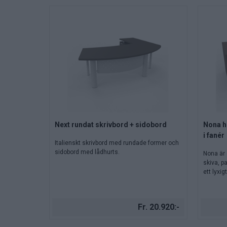
Next rundat skrivbord + sidobord
Nona hö
i fanér
Italienskt skrivbord med rundade former och
sidobord med lådhurts.
Nona är 
skiva, pa
ett lyxig
Fr. 20.920:-