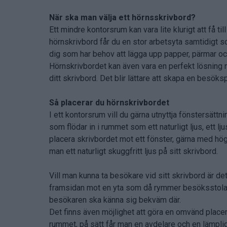
När ska man välja ett hörnsskrivbord?
Ett mindre kontorsrum kan vara lite klurigt att få t
hörnskrivbord får du en stor arbetsyta samtidigt s
dig som har behov att lägga upp papper, pärmar och
Hörnskrivbordet kan även vara en perfekt lösning
ditt skrivbord. Det blir lättare att skapa en besöksp
Så placerar du hörnskrivbordet
I ett kontorsrum vill du gärna utnyttja fönstersättn
som flödar in i rummet som ett naturligt ljus, ett lj
placera skrivbordet mot ett fönster, gärna med hö
man ett naturligt skuggfritt ljus på sitt skrivbord.
Vill man kunna ta besökare vid sitt skrivbord är de
framsidan mot en yta som då rymmer besöksstolar.
besökaren ska känna sig bekväm där.
Det finns även möjlighet att göra en omvänd placeri
rummet, på sätt får man en avdelare och en lämpl