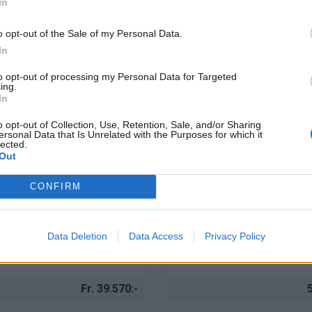
In
o opt-out of the Sale of my Personal Data.
In
to opt-out of processing my Personal Data for Targeted
ing.
In
o opt-out of Collection, Use, Retention, Sale, and/or Sharing
ersonal Data that Is Unrelated with the Purposes for which it
lected.
Out
te hörnskrivbord, ben lack
Höj & sänkbart hörnskrivbord
CONFIRM
160x120 cm
och modernt hörnskrivbord i fanér
kade panelben.
Höj och sänkbart hörnskrivbord i måt
160x120/80 cm.
Data Deletion
Data Access
Privacy Policy
Fr. 39.570:-
5