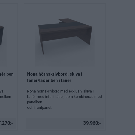
nér ben
Nona hörnskrivbord, skiva i
fanér/läder ben i fanér
va i
Nona hörnskrivbord med exklusiv skiva i
anelben
fanér med infällt läder, som kombineras med
panelben
och frontpanel.
.270:-
39.960:-