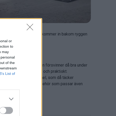
men även att besökarna inte kommer in bakom ryggen
sonal or
ection to
ou may
 personal
out of the
r en lådhurts på hjul. Den försvinner då bra under
 downstream
t. Det blir både snyggt och praktiskt.
B’s List of
ner det som en frontpanel, som då täcker
tt väldigt praktiskt tillbehör som passar även
der bordet.