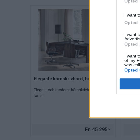
Opted 
I want t
Opted 
I want 
Advertis
Opted 
I want t
of my P
was col
Opted 
Elegante hörnskrivbord, ben fanér
Elegan
Elegant och modernt hörnskrivbord helt i
Elegant 
fanér.
med lac
Fr. 45.295:-