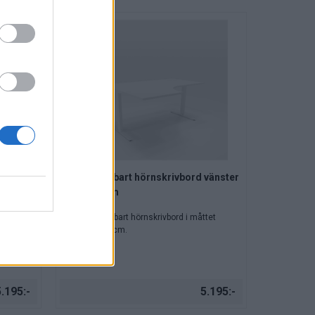
 höger
Höj & sänkbart hörnskrivbord vänster
160x120 cm
tet
Höj och sänkbart hörnskrivbord i måttet
160x120/80 cm.
.195:-
5.195:-