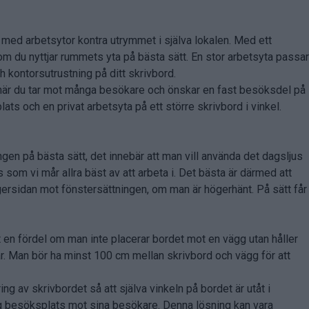
ill med arbetsytor kontra utrymmet i själva lokalen. Med ett
om du nyttjar rummets yta på bästa sätt. En stor arbetsyta passar
 kontorsutrustning på ditt skrivbord.
 när du tar mot många besökare och önskar en fast besöksdel på
lats och en privat arbetsyta på ett större skrivbord i vinkel.
ingen på bästa sätt, det innebär att man vill använda det dagsljus
us som vi mår allra bäst av att arbeta i. Det bästa är därmed att
gersidan mot fönstersättningen, om man är högerhänt. På sätt får
t en fördel om man inte placerar bordet mot en vägg utan håller
 Man bör ha minst 100 cm mellan skrivbord och vägg för att
ng av skrivbordet så att själva vinkeln på bordet är utåt i
ig besöksplats mot sina besökare. Denna lösning kan vara