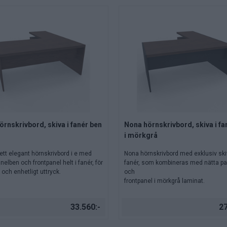
rnskrivbord, skiva i fanér ben
Nona hörnskrivbord, skiva i fa
i mörkgrå
ett elegant hörnskrivbord i e med
Nona hörnskrivbord med exklusiv ski
nelben och frontpanel helt i fanér, för
fanér, som kombineras med nätta p
t och enhetligt uttryck.
och
frontpanel i mörkgrå laminat.
33.560:-
27