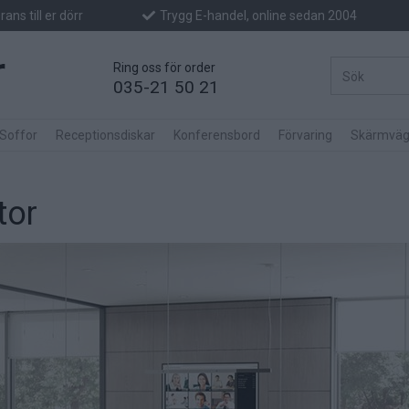
ans till er dörr
Trygg E-handel, online sedan 2004
Ring oss för order
035-21 50 21
 Soffor
Receptionsdiskar
Konferensbord
Förvaring
Skärmväg
tor