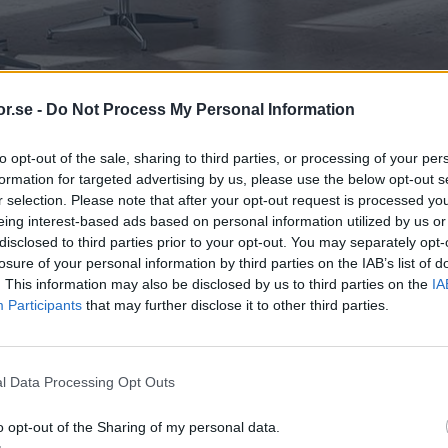
r.se -
Do Not Process My Personal Information
lacering, man vill ha ett naturligt flöde in till sin arbetsplats 
eras så man har uppsikt mot ingången in i rummet.
to opt-out of the sale, sharing to third parties, or processing of your per
å besöksantal, insyn samt ljusflödet i rummet.
formation for targeted advertising by us, please use the below opt-out s
r selection. Please note that after your opt-out request is processed y
eing interest-based ads based on personal information utilized by us or
disclosed to third parties prior to your opt-out. You may separately opt-
ör en vinklat skrivbord är det perfekt att använda tillsatssidan fö
losure of your personal information by third parties on the IAB’s list of
ta med fasta lådhurtsar som monteras som ben för just sidoborde
. This information may also be disclosed by us to third parties on the
IA
 det vara skönt även med ett insynsskydd under bordet. Vi benäm
Participants
that may further disclose it to other third parties.
sskydd" även om uttrycket är förlegat så är syftet detsamma och e
v våra exklusiva skrivbordsserier.
nteras under bordet, då slipper du störande kablar och sladdar un
l Data Processing Opt Outs
o opt-out of the Sharing of my personal data.