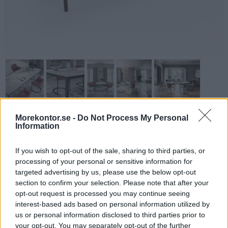
X6 konferensbord L180-260 cm, skiva i keramik
Morekontor.se -
Do Not Process My Personal
Information
"Marmor"
X6 rektangulärt mötesbord i hemtrevlig design för det lite mindre
If you wish to opt-out of the sale, sharing to third parties, or
mötet.
processing of your personal or sensitive information for
Skapa ett ombonat mötesrum med en färgsättning som hämtat
targeted advertising by us, please use the below opt-out
inspiration från heminredning.
section to confirm your selection. Please note that after your
Detta bord har skiva i keramik sk. stoneware som du finner i
opt-out request is processed you may continue seeing
exempelvis köksbänkar, i färgsättning som marmor. Det är därmed
interest-based ads based on personal information utilized by
ett väldigt tåligt material som passar utmäkrt på ett kontor men
us or personal information disclosed to third parties prior to
med marmors fina färgsättning.
your opt-out. You may separately opt-out of the further