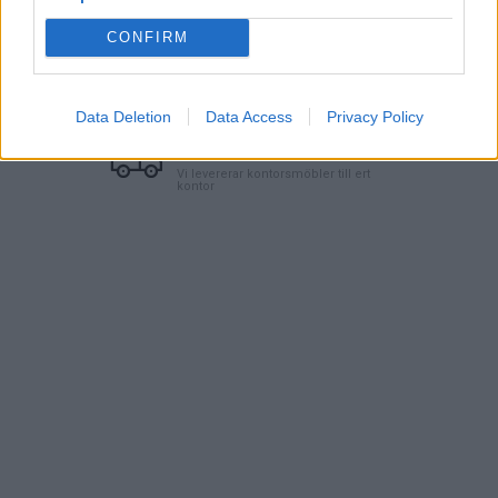
Art nr:
X6L5018LIW+CO
CONFIRM
Betala mot faktura (pdf), e-faktura eller Visa/Mastercard.
Data Deletion
Data Access
Privacy Policy
Leverans till er dörr
Vi levererar kontorsmöbler till ert
kontor