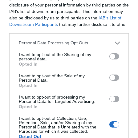
disclosure of your personal information by third parties on the
Benen är lackade i spännande moderna färger som Corten, Brons,
IAB’s list of downstream participants. This information may
Guld, Umbra grå eller vitt.
also be disclosed by us to third parties on the
IAB’s List of
Downstream Participants
that may further disclose it to other
Bordet finns i längderna 180, 200, 220, 240 samt 260 cm.
third parties.
Bredd: 100 cm.
Höjd: 76 cm.
Personal Data Processing Opt Outs
Välj Storlek:
I want to opt-out of the Sharing of my
personal data.
Opted In
Välj benfärg:
I want to opt-out of the Sale of my
Personal Data.
Välj från bildmeny
Opted In
I want to opt-out of processing my
Personal Data for Targeted Advertising.
24.435:-
Opted In
(exkl. moms)
I want to opt-out of Collection, Use,
Retention, Sale, and/or Sharing of my
Lägg i varukorg
Personal Data that Is Unrelated with the
Purposes for which it was collected.
Opted Out