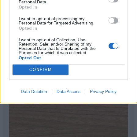
Personal Data.
problemfritt och är lättstädad. Testat och godkänt för
Opted In
offentlig miljö och kontor. Välj kulör här bredvid för att
jämföra de olika färgerna.
I want to opt-out of processing my
Personal Data for Targeted Advertising.
Opted In
Färgkarta
I want to opt-out of Collection, Use,
Retention, Sale, and/or Sharing of my
Personal Data that Is Unrelated with the
Purposes for which it was collected.
Opted Out
CONFIRM
Data Deletion
Data Access
Privacy Policy