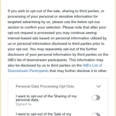
Leverans till er dörr
If you wish to opt-out of the sale, sharing to third parties, or
Vi levererar kontorsmöbler till ert
processing of your personal or sensitive information for
kontor
targeted advertising by us, please use the below opt-out
section to confirm your selection. Please note that after your
Fakta om materialval
opt-out request is processed you may continue seeing
interest-based ads based on personal information utilized by
us or personal information disclosed to third parties prior to
Material
your opt-out. You may separately opt-out of the further
Tillverkas av laminat av högsta kvalitet, det skapar hållbara
disclosure of your personal information by third parties on the
produkter och vackara ytor att beskåda. Sammanlänkas med
IAB’s list of downstream participants. This information may
högsta precision i Italien för ett enastående resultat.
also be disclosed by us to third parties on the
IAB’s List of
Ytan blir extremt tålig mot repor samt smuts och vatten. Du
Downstream Participants
that may further disclose it to other
slipper fundera kring ex kaffefläckar eller vattenringar från
third parties.
glas. Skivorna är lättstädade och kan torkas av dagligen med
Personal Data Processing Opt Outs
fuktig trasa.
I want to opt-out of the Sharing of my
Skivan är något mattare och lätt mönstrad i ytskiktet. Det gör
personal data.
att du får ett naturtroget intryck där du slipper störande
Opted In
ljusreflexer från ljuskällor. När du väljer detta kvalitetsmaterial
får du en produkt som håller i många år och som fungerar
I want to opt-out of the Sale of my