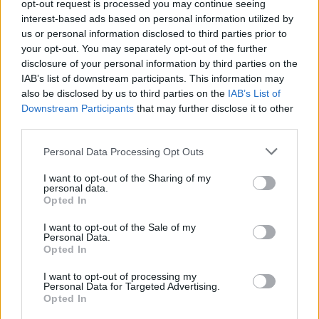
Art nr:
MAD11XL-VV-V |
Leveranstid:
Ca 4 veckor
opt-out request is processed you may continue seeing
interest-based ads based on personal information utilized by
us or personal information disclosed to third parties prior to
your opt-out. You may separately opt-out of the further
disclosure of your personal information by third parties on the
Betala mot faktura (pdf), e-faktura eller Visa/Mastercard.
IAB’s list of downstream participants. This information may
also be disclosed by us to third parties on the
IAB’s List of
Leverans till er dörr
Downstream Participants
that may further disclose it to other
Vi levererar kontorsmöbler till ert
kontor
third parties.
Personal Data Processing Opt Outs
Fakta om materialval
I want to opt-out of the Sharing of my
personal data.
Utförande skiva
Opted In
Denna serie kan fås i olika exklusiv skrivmaterial från slitstark
I want to opt-out of the Sale of my
Personal Data.
laminat till vackra träfanéer. Skivorna är 25 mm tjocka och
Opted In
har en fasad kant som gör skivan visuellt väldigt tunn.
Skivan finns med både med synlig naturkant (mdf) eller
I want to opt-out of processing my
lackad i färgen som väljs på laminaten.
Personal Data for Targeted Advertising.
Opted In