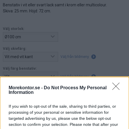
Benstativ i vit eller svart lack samt i krom eller multicolour.
Skiva: 25 mm. Höjd: 72 cm.
Välj storlek:
Välj skivfärg:
Välj från bildmeny
Välj färg benstativ:
Välj från bildmeny
Morekontor.se -
Do Not Process My Personal
Information
11.022:-
(exkl. moms)
If you wish to opt-out of the sale, sharing to third parties, or
processing of your personal or sensitive information for
Lägg i varukorg
targeted advertising by us, please use the below opt-out
section to confirm your selection. Please note that after your