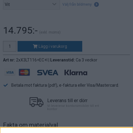
Välj från bildmeny
14.795:-
(exkl. moms)
Lägg i varukorg
Art nr:
2xX3LT116+EC+I |
Leveranstid:
Ca 3 veckor
Betala mot faktura (pdf), e-faktura eller Visa/Mastercard.
Leverans till er dörr
Vi levererar kontorsmöbler till ert
kontor
Fakta om materialval