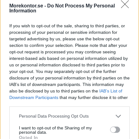
Morekontor.se -
Do Not Process My Personal
Material
Information
Tillverkas av laminat av högsta kvalitet, det skapar hållbara
If you wish to opt-out of the sale, sharing to third parties, or
produkter och vackara ytor att beskåda. Sammanlänkas med
processing of your personal or sensitive information for
högsta precision i Italien för ett enastående resultat.
targeted advertising by us, please use the below opt-out
Ytan blir extremt tålig mot repor samt smuts och vatten. Du
section to confirm your selection. Please note that after your
slipper fundera kring ex kaffefläckar eller vattenringar från
opt-out request is processed you may continue seeing
glas. Skivorna är lättstädade och kan torkas av dagligen med
interest-based ads based on personal information utilized by
fuktig trasa.
us or personal information disclosed to third parties prior to
your opt-out. You may separately opt-out of the further
Skivan är något mattare och lätt mönstrad i ytskiktet. Det gör
disclosure of your personal information by third parties on the
att du får ett naturtroget intryck där du slipper störande
IAB’s list of downstream participants. This information may
ljusreflexer från ljuskällor. När du väljer detta kvalitetsmaterial
also be disclosed by us to third parties on the
IAB’s List of
får du en produkt som håller i många år och som fungerar
Downstream Participants
that may further disclose it to other
problemfritt och är lättstädad. Testat och godkänt för
third parties.
offentlig miljö och kontor. Välj kulör här bredvid för att
jämföra de olika färgerna.
Personal Data Processing Opt Outs
Färgkarta
I want to opt-out of the Sharing of my
personal data.
Opted In