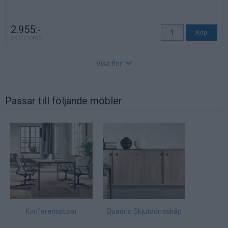
2.955:-
exkl moms
Visa fler
Passar till följande möbler
Kabelbox liten, 30 cm
Art nr: ACVAF04+, Lev. tid: Ca 4 veckor
Enklare kabelbox med öppningsbar lucka åt ett håll. Endast
lucka, kan ej kombineras med Inlays. Håltagning i skiva ingår.
Mått: B30xD12, H12 cm.
Konferensstolar
Quadrio Skjutdörrsskåp