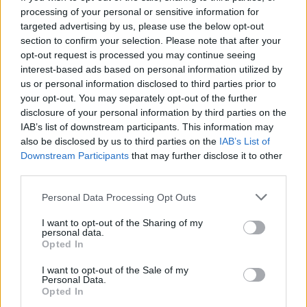
Ytan blir extremt tålig mot repor samt smuts och vatten. Du
processing of your personal or sensitive information for
slipper fundera kring ex kaffefläckar eller vattenringar från
targeted advertising by us, please use the below opt-out
glas. Skivorna är lättstädade och kan torkas av dagligen med
section to confirm your selection. Please note that after your
fuktig trasa.
opt-out request is processed you may continue seeing
interest-based ads based on personal information utilized by
Skivan är något mattare och lätt mönstrad i ytskiktet. Det gör
us or personal information disclosed to third parties prior to
att du får ett naturtroget intryck där du slipper störande
your opt-out. You may separately opt-out of the further
ljusreflexer från ljuskällor. När du väljer detta kvalitetsmaterial
disclosure of your personal information by third parties on the
får du en produkt som håller i många år och som fungerar
IAB’s list of downstream participants. This information may
problemfritt och är lättstädad. Testat och godkänt för
also be disclosed by us to third parties on the
IAB’s List of
offentlig miljö och kontor. Välj kulör här bredvid för att
Downstream Participants
that may further disclose it to other
jämföra de olika färgerna.
third parties.
Färgkarta
Personal Data Processing Opt Outs
I want to opt-out of the Sharing of my
personal data.
Opted In
I want to opt-out of the Sale of my
Personal Data.
Opted In