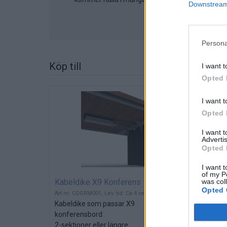
Downstream 
Persona
Köp till
I want t
Opted 
I want t
Opted 
I want 
Advertis
Opted 
I want t
of my P
was col
Kabeldike X9 Konferens
Opted 
Art nr: COGRM001, Lev. tid: Ca 4 veckor
Kabeldike som passar X9
konferensbord
2-sektioner eller längre.