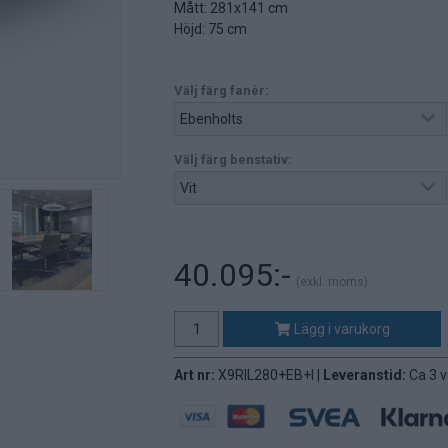
Mått: 281x141 cm
Höjd: 75 cm
Välj färg fanér:
Välj färg benstativ:
40.095:-
(exkl. moms)
Lägg i varukorg
Art nr:
X9RIL280+EB+I |
Leveranstid:
Ca 3 