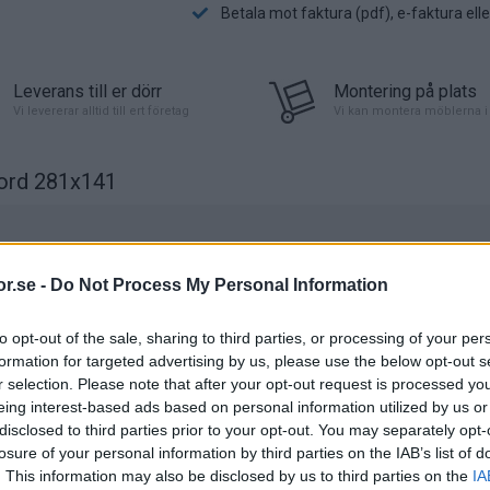
Betala mot faktura (pdf), e-faktura ell
Leverans till er dörr
Montering på plats
Vi levererar alltid till ert företag
Vi kan montera möblerna i 
ord 281x141
erna Ebenholts, Valnöt och Alm.
r.se -
Do Not Process My Personal Information
lusivt tjockt fanér. Ytan mattlackas i
to opt-out of the sale, sharing to third parties, or processing of your per
eras för exakt matchning mellan de olika
formation for targeted advertising by us, please use the below opt-out s
bord, förvaringsskåp, konferensbord samt
r selection. Please note that after your opt-out request is processed y
tcha genomgående på alla möblerna.
eing interest-based ads based on personal information utilized by us or
lusiv som avses.
disclosed to third parties prior to your opt-out. You may separately opt-
Ebenholts
(Klicka för s
losure of your personal information by third parties on the IAB’s list of
taliensk läder för en magnifik upplevelse som
. This information may also be disclosed by us to third parties on the
IA
pplevelse som du aldrig kommer ångra.