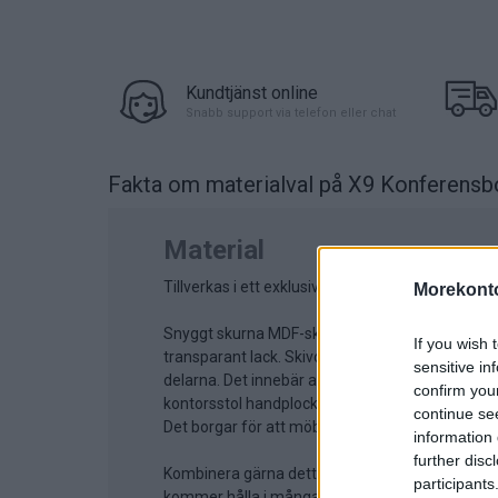
Kundtjänst online
Snabb support via telefon eller chat
Fakta om materialval
på X9 Konferensb
Material
Tillverkas i ett exklusivt fanér som finns i färg
Morekonto
Snyggt skurna MDF-skivor bekläds med 18 mm exk
If you wish 
transparant lack. Skivorna handplockas och sort
sensitive in
delarna. Det innebär att när du beställer skriv
confirm you
kontorsstol handplockas materialet för att ma
continue se
Det borgar för att möbleringen blir exakt så exk
information 
further disc
Kombinera gärna detta exklusiva fanér med ett i
participants
kommer hålla i många år framöver. En tidlös u