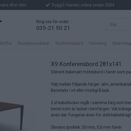
ans till er dörr
Trygg E-handel, online sedan 2004
Ring oss för order
035-21 50 21
 Soffor
Receptionsdiskar
Konferensbord
Förvaring
Skärmväg
X9 Konferensbord 281x141
Stilrent italienskt mötesbord i fanér som p
Välj mellan följande färger: alm, amerikans
Benstativ i vit eller mörkgrå lack.
2 st kabelluckor ingår i samma färg som bens
benet som är lackat i benfärgen. Väl indrag
även där. Fungerar även för dold kabeldragni
Skivans tjocklek: 50 mm, 0,6 mm fanér