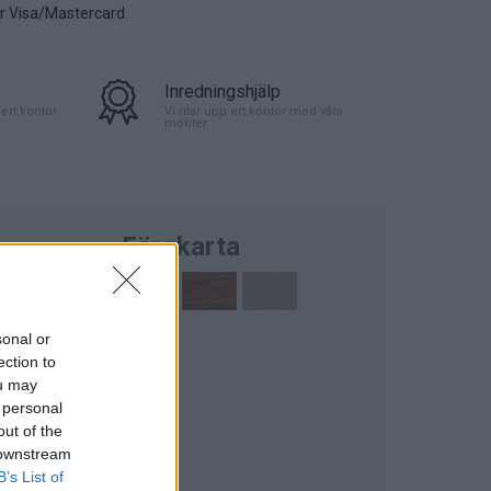
er Visa/Mastercard.
Inredningshjälp
ert kontor
Vi ritar upp ert kontor med våra
möbler
Färgkarta
sonal or
ection to
ou may
 personal
out of the
törre bild)
 downstream
B’s List of