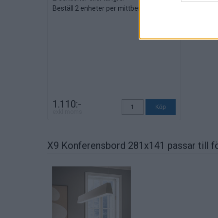
Beställ 2 enheter per mittben.
Färg: silver.
Längd: 50,3 cm.
1.110:-
exkl moms
X9 Konferensbord 281x141 passar till f