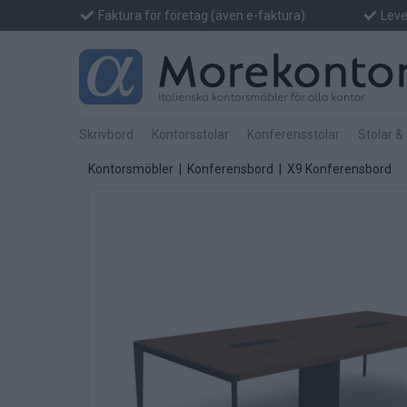
Faktura för företag (även e-faktura)
Lever
Skrivbord
Kontorsstolar
Konferensstolar
Stolar &
Kontorsmöbler
|
Konferensbord
|
X9 Konferensbord