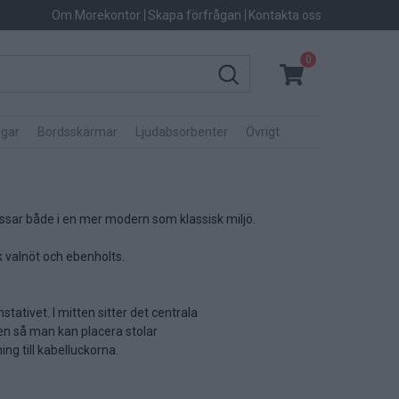
Om Morekontor
Skapa förfrågan
Kontakta oss
0
gar
Bordsskärmar
Ljudabsorbenter
Övrigt
assar både i en mer modern som klassisk miljö.
k valnöt och ebenholts.
tativet. I mitten sitter det centrala
en så man kan placera stolar
ng till kabelluckorna.