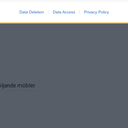
Data Deletion
Data Access
Privacy Policy
öljande möbler