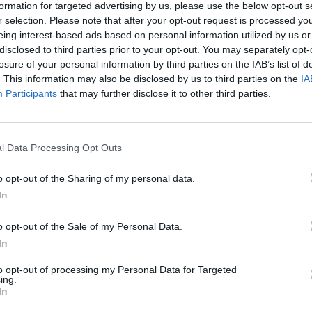
formation for targeted advertising by us, please use the below opt-out s
r selection. Please note that after your opt-out request is processed y
eing interest-based ads based on personal information utilized by us or
52.950:-
disclosed to third parties prior to your opt-out. You may separately opt-
(exkl. moms)
losure of your personal information by third parties on the IAB’s list of
. This information may also be disclosed by us to third parties on the
IA
Lägg i varukorg
Participants
that may further disclose it to other third parties.
Art nr:
AD2000 |
Leveranstid:
Ca 3 veckor
l Data Processing Opt Outs
o opt-out of the Sharing of my personal data.
Betala mot faktura (pdf), e-faktura ell
In
o opt-out of the Sale of my Personal Data.
Leverans till er dörr
Montering på plats
In
Vi levererar alltid till ert företag
Vi kan montera möblerna i 
to opt-out of processing my Personal Data for Targeted
ing.
In