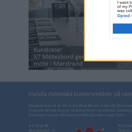
I want t
of my P
was col
Opted 
Handla italienska kontorsmöbler på näte
Morekontor.se är en del av A.d Shop AB och vi har vårt Showroo
Vi leverar till hela Sverige. Montörer finns i Stockholm, Götebo
Morekontor.se har sålt kontorsmöbler på nätet sedan 2004.
A.D Shop AB
Ring oss
Skonertgatan 12
Telefon: