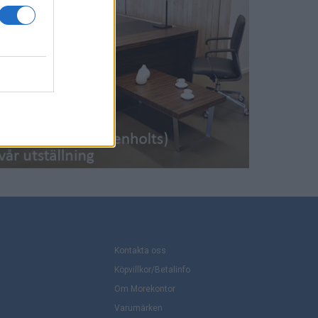
Kontakta oss
Köpvillkor/Betalinfo
Om Morekontor
Varumärken