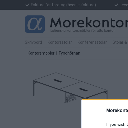
Faktura för företag (även e-faktura)
Lever
Skrivbord
Kontorsstolar
Konferensstolar
Stolar &
Kontorsmöbler
|
Fyndhörnan
Morekonto
If you wish 