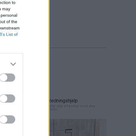
ection to
ou may
 personal
out of the
 downstream
B’s List of
er Visa/Mastercard.
Inredningshjälp
ert kontor
Vi ritar upp ert kontor med våra
möbler