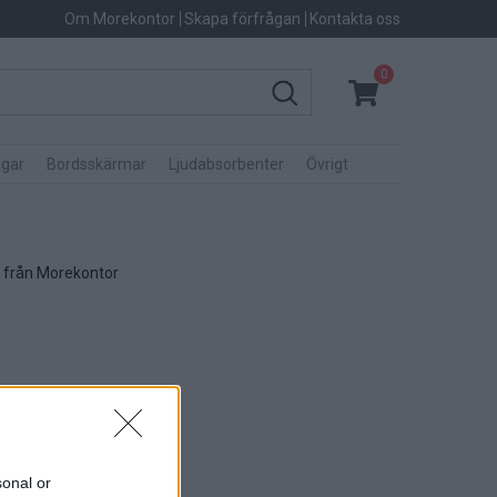
Om Morekontor
Skapa förfrågan
Kontakta oss
0
gar
Bordsskärmar
Ljudabsorbenter
Övrigt
r från Morekontor
sonal or