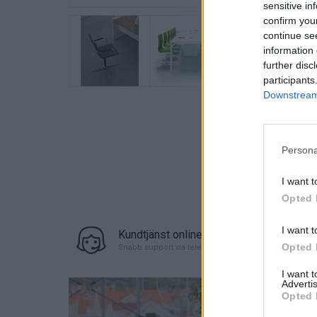
sensitive in
confirm you
continue se
information 
further disc
participants
Downstream 
Persona
I want t
Opted 
I want t
Kundtjänst online
Opted 
Snabb support via telefon eller chat
I want 
Advertis
Opted 