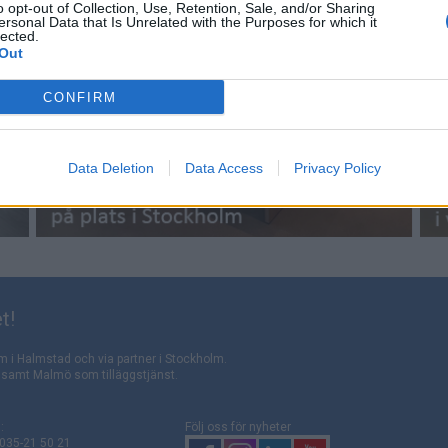
o opt-out of Collection, Use, Retention, Sale, and/or Sharing
ersonal Data that Is Unrelated with the Purposes for which it
lected.
Out
CONFIRM
Data Deletion
Data Access
Privacy Policy
t!
m i Halmstad och via partner i Stockholm.
rg samt Malmö som tilläggstjänst.
:
Följ oss för nyheter
 035-21 50 21