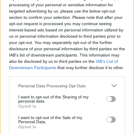
processing of your personal or sensitive information for
Diade är en bekväm kontorsstol med hög rygg och justerbart
targeted advertising by us, please use the below opt-out
ryggstöd, designad för att ge bra stöd under hela arbetsdagen.
section to confirm your selection. Please note that after your
Sits och rygg är stoppade med högresilient skum som ger fast
opt-out request is processed you may continue seeing
men följsamt stöd, behåller formen över tid och ger långvarig
interest-based ads based on personal information utilized by
komfort.
us or personal information disclosed to third parties prior to
your opt-out. You may separately opt-out of the further
Stolen är utrustad med synkronmekanism, låsbar i fem olika
disclosure of your personal information by third parties on the
lägen samt antichock system och justerbar motståndskraft. 3D-
IAB’s list of downstream participants. This information may
armstöd med mjuka svarta polyuretanpads samt ett stabilt 5-
also be disclosed by us to third parties on the
IAB’s List of
stjärnigt fotkryss i svart nylon.
Downstream Participants
that may further disclose it to other
third parties.
Stoppning
• Ryggstöd: tjocklek 55 mm
Personal Data Processing Opt Outs
• Sits: tjocklek 65 mm
I want to opt-out of the Sharing of my
Stolen är klädd i slitstarkt tyg Mirage och finns som standard i
personal data.
Opted In
fyra olika färger:
Svart, ljusgrå, ljusbeige eller ljusbrun.
I want to opt-out of the Sale of my
Personal Data.
Produktinformation.
Opted In