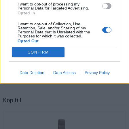
I want to opt-out of processing my
Artikelnummer:
ODIADP01+028
Personal Data for Targeted Advertising.
Leveranstid:
Ca 4 veckor
Opted In
I want to opt-out of Collection, Use,
Mått
Retention, Sale, and/or Sharing of my
Total höjd: 122-134 cm
Personal Data that Is Unrelated with the
Purposes for which it was collected.
Sitthöjd: 43-55 cm
Opted Out
Total bredd: 66 cm
Sittbredd: 54 cm
CONFIRM
Sittdjup: 44 cm
Vikt: 16 kg
Data Deletion
Data Access
Privacy Policy
Köp till