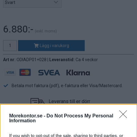
6.880:-
(exkl. moms)
Lägg i varukorg
Art nr:
ODIADP01+028 |
Leveranstid:
Ca 4 veckor
Betala mot faktura (pdf), e-faktura eller Visa/Mastercard.
Leverans till er dörr
Vi levererar kontorsmöbler till ert
kontor
Morekontor.se -
Do Not Process My Personal
Information
Ergonomisk och stilren kontorsstol
If you wish to opt-out of the sale, sharing to third parties, or