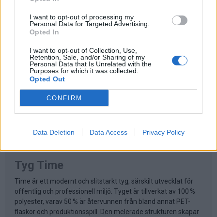
Mått
I want to opt-out of processing my
Sitthöjd: 43-56 cm
Personal Data for Targeted Advertising.
Total höjd: 110 cm
Opted In
Djup: 72cm
I want to opt-out of Collection, Use,
Bredd: 68 cm
Retention, Sale, and/or Sharing of my
Personal Data that Is Unrelated with the
Sittbredd: 41,5 cm
Purposes for which it was collected.
Opted Out
Vikt: 16,5 kg
CONFIRM
Data Deletion
Data Access
Privacy Policy
Fakta om materialval
Tyg Time
Time är ett modernt och slitstarkt tyg, särskilt utvecklat för
offentlig och professionell miljö. Tyget är tillverkat av 100 %
polyester, varav 50 % är återvunnen från bland annat PET-
flaskor och produktionsspill. Den melerade strukturen skapar