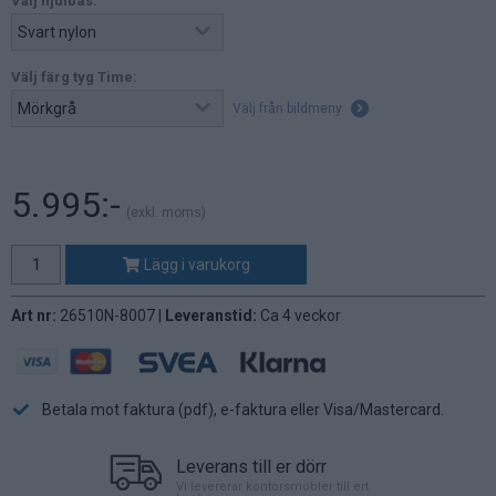
Välj hjulbas:
Välj färg tyg Time:
Välj från bildmeny
5.995:-
(exkl. moms)
Lägg i varukorg
Art nr:
26510N-8007 |
Leveranstid:
Ca 4 veckor
Betala mot faktura (pdf), e-faktura eller Visa/Mastercard.
Leverans till er dörr
Vi levererar kontorsmöbler till ert