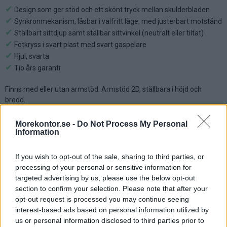
✔
Design som ger stöd och ett skönt tryck mellan skulderbladen
✔
Synkronmekanism, låsbar i valfritt läge, med justerbart motstånd
✔
Ställbart sittdjup samt ställbar sittvinkel (neutralt eller tiltat)
✔
Fotkryss i svart plast med svart gaspelare
✔
Hjul, svarta
✔
Tio års garanti
Finns med eller utan armstöd. Armstöd 2D, ställbara i höjd och
bredd.
Klädd i tyg Xtreme (Camira, 100% polyester). Välj tygfärg nedan.
Morekontor.se -
Do Not Process My Personal
Information
Mått
Ryggens bredd: 42 cm
Ryggens höjd: 44 cm
If you wish to opt-out of the sale, sharing to third parties, or
Sitsens bredd: 46 cm
processing of your personal or sensitive information for
Sitsens djup: 49 cm
targeted advertising by us, please use the below opt-out
Sitthöjd: 40–53 cm
section to confirm your selection. Please note that after your
opt-out request is processed you may continue seeing
interest-based ads based on personal information utilized by
Välj utförande:
us or personal information disclosed to third parties prior to