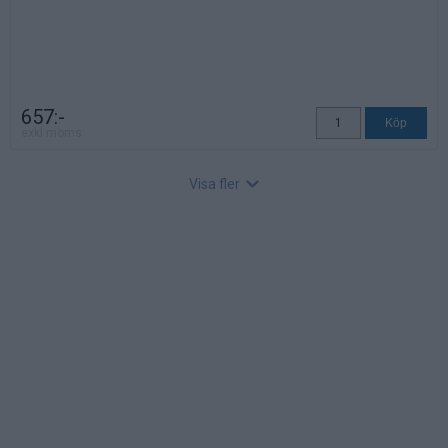
657:-
exkl moms
Visa fler
Fotkryss aluminium
Art nr: 5504, Lev. tid: Ej angett
Fotkryss i polerad aluminium.