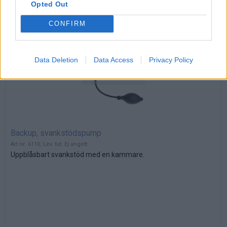
Opted Out
Köp till
CONFIRM
Data Deletion
Data Access
Privacy Policy
Backup, svankstödspump
Art nr: 6110, Lev. tid: Ej angett
Uppblåsbart svankstöd med en kammare.