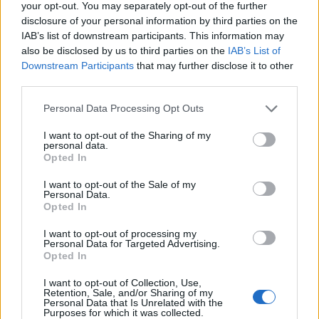
your opt-out. You may separately opt-out of the further
disclosure of your personal information by third parties on the
Välj färg tyg Xtreme:
IAB’s list of downstream participants. This information may
also be disclosed by us to third parties on the
IAB’s List of
Välj från bildmeny
Downstream Participants
that may further disclose it to other
third parties.
6.805:-
Personal Data Processing Opt Outs
(exkl. moms)
I want to opt-out of the Sharing of my
personal data.
Lägg i varukorg
Opted In
I want to opt-out of the Sale of my
Art nr:
12602246-YS009 |
Leveranstid:
ca 4 veckor
Personal Data.
Opted In
I want to opt-out of processing my
Personal Data for Targeted Advertising.
Betala mot faktura (pdf), e-faktura eller Visa/Mastercard.
Opted In
I want to opt-out of Collection, Use,
Leverans till er dörr
Retention, Sale, and/or Sharing of my
Vi levererar kontorsmöbler till ert
Personal Data that Is Unrelated with the
kontor
Purposes for which it was collected.