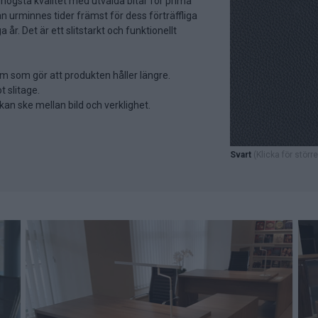
 högsta kvalitet med utvalda bitar för prima
n urminnes tider främst för dess förträffliga
r. Det är ett slitstarkt och funktionellt
 mm som gör att produkten håller längre.
 slitage.
kan ske mellan bild och verklighet.
Svart
(Klicka för större