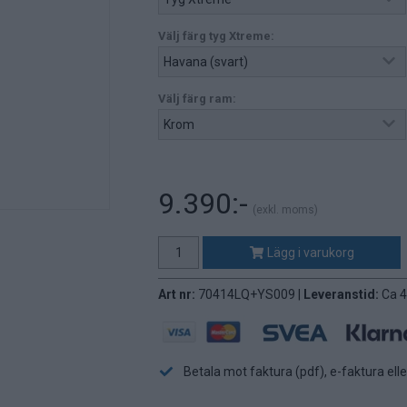
Välj färg tyg Xtreme:
Välj färg ram:
9.390:-
(exkl. moms)
Lägg i varukorg
Art nr:
70414LQ+YS009 |
Leveranstid:
Ca 4
Betala mot faktura (pdf), e-faktura ell