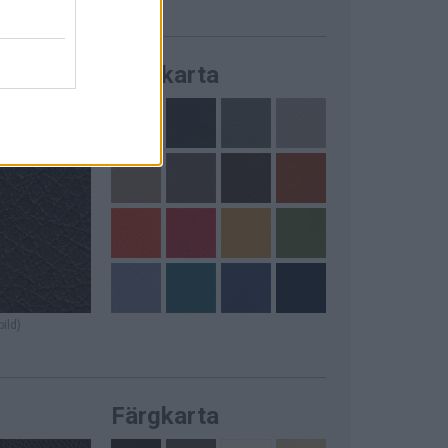
Färgkarta
bild)
Färgkarta