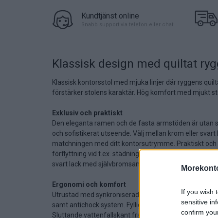
Kundtjänst online
Snabb support via telefon eller chat
Klassisk design med quiltat ry
Klassisk kontorsstol med mjuka linjer där ryggens qu
förstärker stolens karaktär. Hög komfort med mjukt s
Exklusiv och praktiskt
Den eleganta ramen och de fasta armstöden är utan synl
och sofistikerat utseende. Välj mellan krom eller svart
matchningen med ditt kontorsutrymme. Praktiskt och 
förflyttning vid t.ex. städning. 5-stjärnigt fotkryss i k
svart lack med självbromsande nylonhjul.
Morekonto
Ergonomi och komfort
If you wish 
Utrustad med synkroniserad tiltmekanism låsbar i fyra 
sensitive in
samt antichock system. Fyllig stoppning av polyuret
confirm you
Sluttande vattenfallskant framtill som minskar trycke