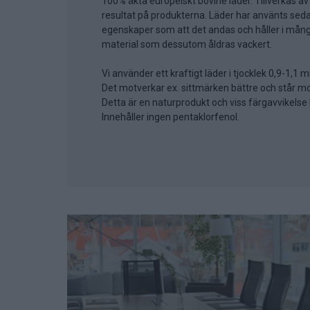
100% äkta europeiskt bovine läder. Tillverkas av
resultat på produkterna. Läder har använts seda
egenskaper som att det andas och håller i många å
material som dessutom åldras vackert.
Vi använder ett kraftigt läder i tjocklek 0,9-1,1
Det motverkar ex. sittmärken bättre och står mot
Detta är en naturprodukt och viss färgavvikelse 
Innehåller ingen pentaklorfenol.