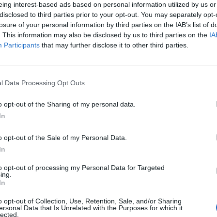
eing interest-based ads based on personal information utilized by us or
slitstarkt konstläder eller äkta
disclosed to third parties prior to your opt-out. You may separately opt-
 vald klädsel.
losure of your personal information by third parties on the IAB’s list of
. This information may also be disclosed by us to third parties on the
IA
Participants
that may further disclose it to other third parties.
l Data Processing Opt Outs
g miljö. Tyget tillverkas av 100% återvunnet
o opt-out of the Sharing of my personal data.
 och spillbitar från annan produktion.
In
o opt-out of the Sale of my Personal Data.
In
to opt-out of processing my Personal Data for Targeted
ing.
In
o opt-out of Collection, Use, Retention, Sale, and/or Sharing
Havana (svart)
(Klicka 
ersonal Data that Is Unrelated with the Purposes for which it
lected.