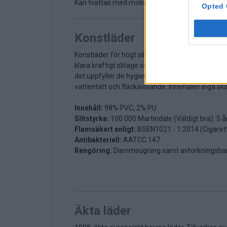
Kan tvättas med möbeltvätt samt torkas med fu
Opted 
Konstläder
Konstläder för högt slitage som är anpassat för
klara kraftigt slitage som på kontor. Är även p
det uppfyller de hygienkrav som ställs där. Är
vattentätt och fläckavisande. Innehåller inga sk
Innehåll:
98% PVC, 2% PU
Slitstyrka:
100.000 Martindale (Väldigt bra). 5 å
Flamsäkert enligt:
BSEN1021 - 1:2014 (Cigarett
Antibakteriell:
AATCC 147
Rengöring:
Dammsugning samt avtorkningsbar
Äkta läder