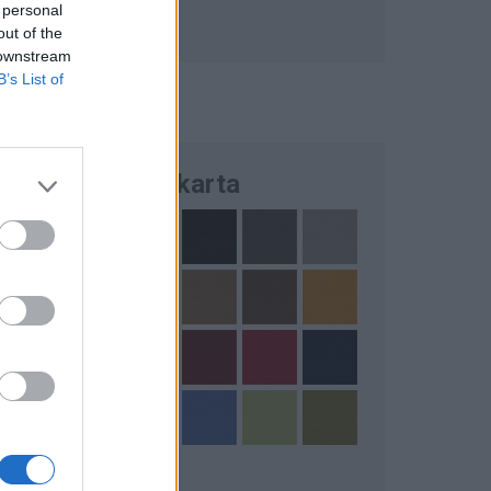
 personal
out of the
 downstream
B’s List of
Färgkarta
för större bild)