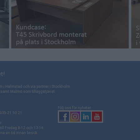
t!
m i Halmstad och via partner i Stockholm.
rg samt Malmö som tilläggstjänst.
:
Följ oss för nyheter
 035-21 50 21
r:
ill Fredag 8-12 och 13-16
na en tid innan besök