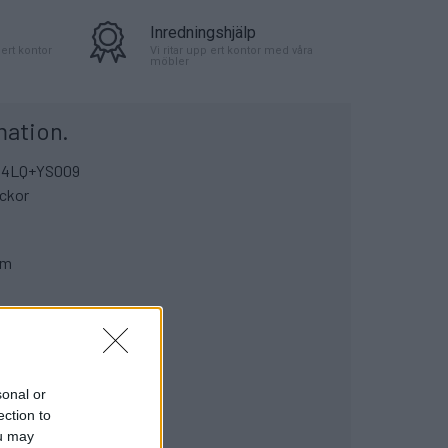
Inredningshjälp
ert kontor
Vi ritar upp ert kontor med våra
möbler
mation.
14LQ+YS009
eckor
cm
sonal or
ection to
ou may