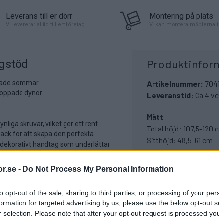
Leverans till er dörr
Montering på plats
Vi levererar alltid till ert företag
Vi kan montera möblerna i 
Produktinfor
ggstöd
iltade sömmar
Artikelnummer:
704
toppade dynor.
Leveranstid:
Ca 4 v
Mått
iga skruvar, vilket ger ett rent
Total höjd: 107,5-120 
 lack för att skapa den perfekta
Sitthöjd: 48,5-61 cm
dekorativt handtag som underlättar
Djup: 68 cm
lassisk polerad aluminium eller modern
Bredd: 68 cm
r.se -
Do Not Process My Personal Information
Sittbredd: 48 cm
to opt-out of the sale, sharing to third parties, or processing of your per
olika lägen, justerbar spänning
Vikt: 18 kg
formation for targeted advertising by us, please use the below opt-out s
anskum ger maximal komfort.
r selection. Please note that after your opt-out request is processed y
t mot låren och ger en god