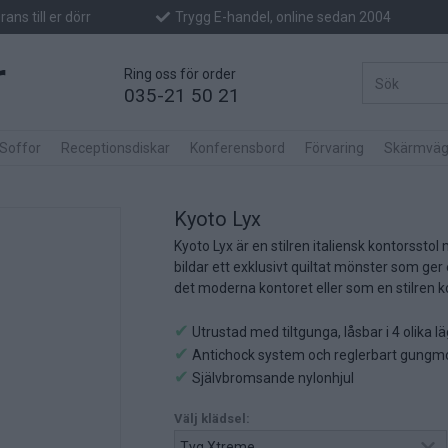
ans till er dörr
Trygg E-handel, online sedan 2004
Ring oss för order
035-21 50 21
 Soffor
Receptionsdiskar
Konferensbord
Förvaring
Skärmväg
Kyoto Lyx
Kyoto Lyx är en stilren italiensk kontorsst
bildar ett exklusivt quiltat mönster som ger 
det moderna kontoret eller som en stilren 
✔
Utrustad med tiltgunga, låsbar i 4 olika l
✔
Antichock system och reglerbart gungm
✔
Självbromsande nylonhjul
Välj klädsel: