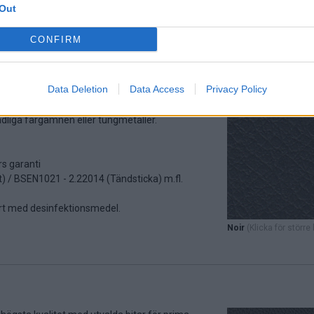
ktig trasa.
Out
CONFIRM
 offentlig miljö. Passar miljöer som behöver
Data Deletion
Data Access
Privacy Policy
erfekt för användning inom hälsa och sjukvård då
 avtorkningsbart med desinfektionsmedel samt
adliga färgämnen eller tungmetaller.
rs garanti
) / BSEN1021 - 2.22014 (Tändsticka) m.fl.
t med desinfektionsmedel.
Noir
(Klicka för större 