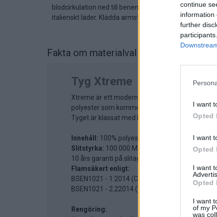
continue se
blodcirkulation ned till benen. Välj klädsel: tyg Xtreme, 
information 
italienskt läder. Klädda armstöd i samma tyg/läder som
further disc
participants
Downstream 
Fakta om materialval
på Kyoto Lyx
Tyg Xtreme
Persona
Xtreme är ett modernt slitstarkt tyg för offentli
I want t
polyester som kommer från återvinningsstationer
Opted 
Tyget är klassat med EU:s Ecolabel.
I want t
Innehåll:
100% polyester
Slitstyrka:
100.000 Martindale
Opted 
10 års garanti på slitage
I want 
Flamsäkert enligt:
Advertis
BSEN1021 - 1:2014 (Cigarett)
Opted 
BSEN1021 - 2.22014 (Tändsticka)
I want t
of my P
Rengöring:
was col