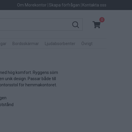
Om Morekontor
Skapa förfrågan
Kontakta oss
0
gar
Bordsskärmar
Ljudabsorbenter
Övrigt
ol med hög komfort. Ryggens söm
en unik design. Passar både till
kontorsstol för hemmakontoret.
ägen
otstånd