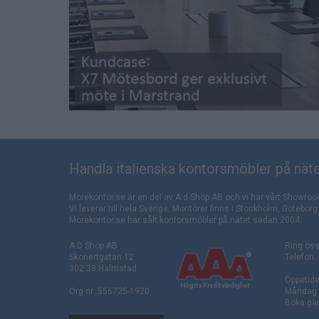
Handla italienska kontorsmöbler på näte
Morekontor.se är en del av A.d Shop AB och vi har vårt Showroo
Vi leverar till hela Sverige. Montörer finns i Stockholm, Götebo
Morekontor.se har sålt kontorsmöbler på nätet sedan 2004.
A.D Shop AB
Ring oss
Skonertgatan 12
Telefon:
302 38 Halmstad
Öppetide
Org nr: 556725-1920
Måndag t
Boka gär