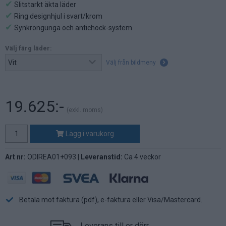
✔
Slitstarkt äkta läder
✔
Ring designhjul i svart/krom
✔
Synkrongunga och antichock-system
Välj färg läder:
Välj från bildmeny
19.625:-
(exkl. moms)
Lägg i varukorg
Art nr:
ODIREA01+093 |
Leveranstid:
Ca 4 veckor
Betala mot faktura (pdf), e-faktura eller Visa/Mastercard.
Leverans till er dörr