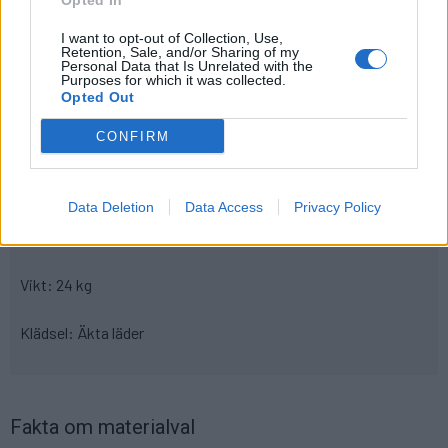
Opted In
Produktinformation.
I want to opt-out of Collection, Use,
Retention, Sale, and/or Sharing of my
Personal Data that Is Unrelated with the
Artikelnummer:
ODIREA01+093
Purposes for which it was collected.
Leveranstid:
Ca 4 veckor
Opted Out
CONFIRM
Mått
Total höjd: 126-139 cm
Sithöjd: 43-56 cm
Data Deletion
Data Access
Privacy Policy
Bredd: 68 cm
Djuo: 68 cm
Vikt: 24 kg
Klädsel: Äkta läder
Fakta om materialval