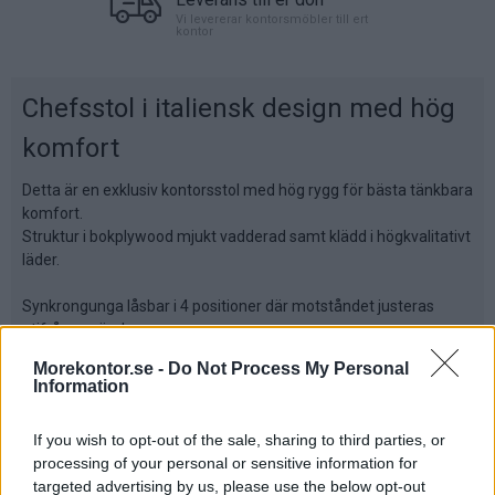
Vi levererar kontorsmöbler till ert
kontor
Chefsstol i italiensk design med hög
komfort
Detta är en exklusiv kontorsstol med hög rygg för bästa tänkbara
komfort.
Struktur i bokplywood mjukt vadderad samt klädd i högkvalitativt
läder.
Synkrongunga låsbar i 4 positioner där motståndet justeras
utifrån användarens
vikt, samt antichock-system. 5-stjärnigt fotkryss i polerad
Morekontor.se -
Do Not Process My Personal
aluminium med
Information
Ring designhjul i svart/krom.
If you wish to opt-out of the sale, sharing to third parties, or
Fasta kromade armstöd med läderklädd stoppning ger stolen
processing of your personal or sensitive information for
ytterligare elegans.
targeted advertising by us, please use the below opt-out
Stoppning: Sits, tjocklek 50 mm. Ryggstöd, tjocklek 50 mm.