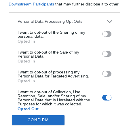
Downstream Participants
that may further disclose it to other
Innehåll:
100% Polypropylen
third parties.
Akustik:
ISO 354 & ISO 11654 (sound absorption) / EN 29053
& ISO 9053-1 (airflow resistance)
Personal Data Processing Opt Outs
Flamsäkert enligt:
BSEN1021(Cigarett) / EN 13501-1
Adhered Class B, BS 476 Part 7 class I
I want to opt-out of the Sharing of my
personal data.
Certifikat:
Certified to the EU Ecolabel / Certified to Indoor
Opted In
Advantage™ Gold
Tillverkare:
Camira
I want to opt-out of the Sale of my
Personal Data.
Opted In
Färgkarta
I want to opt-out of processing my
Personal Data for Targeted Advertising.
Opted In
I want to opt-out of Collection, Use,
Retention, Sale, and/or Sharing of my
Personal Data that Is Unrelated with the
Purposes for which it was collected.
Opted Out
CONFIRM