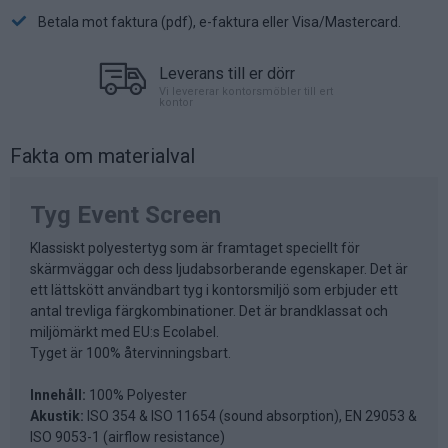
Betala mot faktura (pdf), e-faktura eller Visa/Mastercard.
Leverans till er dörr
Vi levererar kontorsmöbler till ert
kontor
Fakta om materialval
Tyg Event Screen
Klassiskt polyestertyg som är framtaget speciellt för
skärmväggar och dess ljudabsorberande egenskaper. Det är
ett lättskött användbart tyg i kontorsmiljö som erbjuder ett
antal trevliga färgkombinationer. Det är brandklassat och
miljömärkt med EU:s Ecolabel.
Tyget är 100% återvinningsbart.
Innehåll:
100% Polyester
Akustik:
ISO 354 & ISO 11654 (sound absorption), EN 29053 &
ISO 9053-1 (airflow resistance)