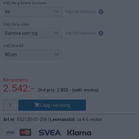
Välj färg Event Screen:
Välj från bildmeny
Välj färg söm:
Välj från bildmeny
Välj bredd:
Kampanjpris
2.542:-
Ord pris: 2.825:- (exkl. moms)
Lägg i varukorg
Art nr:
532120-01-206 |
Leveranstid:
ca 4-6 veckor