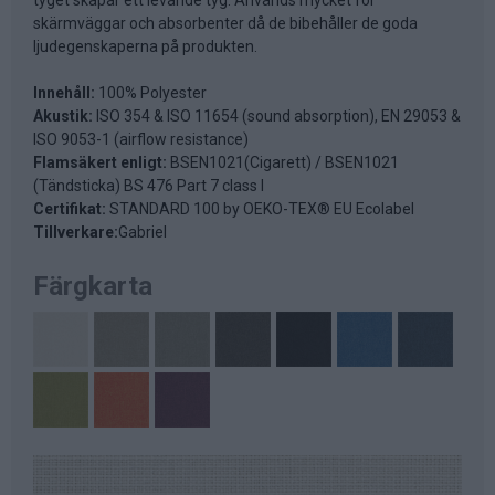
skärmväggar och absorbenter då de bibehåller de goda
ljudegenskaperna på produkten.
Innehåll:
100% Polyester
Akustik:
ISO 354 & ISO 11654 (sound absorption), EN 29053 &
ISO 9053-1 (airflow resistance)
Flamsäkert enligt:
BSEN1021(Cigarett) / BSEN1021
(Tändsticka) BS 476 Part 7 class I
Certifikat:
STANDARD 100 by OEKO-TEX® EU Ecolabel
Tillverkare:
Gabriel
Färgkarta