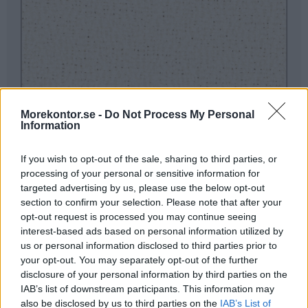
Morekontor.se -
Do Not Process My Personal
Information
Vit
(Klicka för större bild)
If you wish to opt-out of the sale, sharing to third parties, or
processing of your personal or sensitive information for
targeted advertising by us, please use the below opt-out
Tyg Cara
section to confirm your selection. Please note that after your
opt-out request is processed you may continue seeing
Ett lätt mönstrat tyg som erbjuder ett stort antal färgval i
interest-based ads based on personal information utilized by
moderna kulörer.
us or personal information disclosed to third parties prior to
Något mer dämpade naturfärger som ger en lugnande
your opt-out. You may separately opt-out of the further
atmosfär. Med sin struktur ger det ett exklusivt intryck på
disclosure of your personal information by third parties on the
produkten utan att ge avkall på dess egenskaper som
IAB’s list of downstream participants. This information may
ljudabsorbent.
also be disclosed by us to third parties on the
IAB’s List of