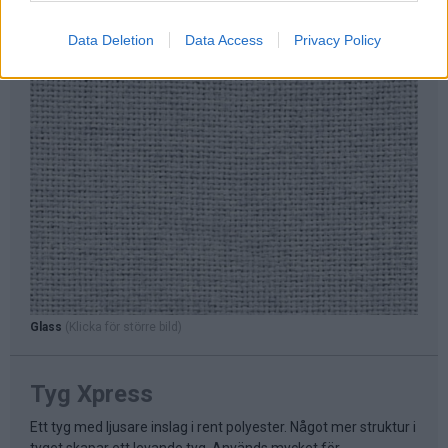
Data Deletion
Data Access
Privacy Policy
Glass
(Klicka för större bild)
Tyg Xpress
Ett tyg med ljusare inslag i rent polyester. Något mer struktur i
tyget skapar ett levande tyg. Används mycket för