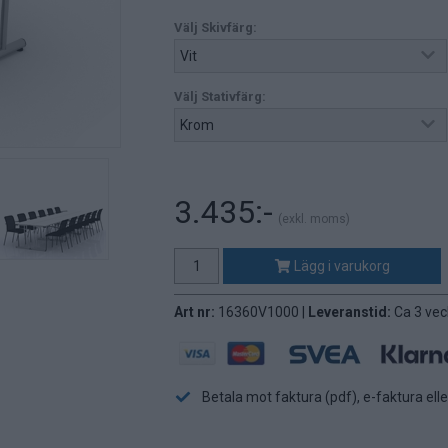
Välj Skivfärg:
Välj Stativfärg:
3.435:-
(exkl. moms)
Lägg i varukorg
Art nr:
16360V1000 |
Leveranstid:
Ca 3 vec
Betala mot faktura (pdf), e-faktura ell