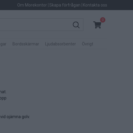
Om Morekontor
Skapa förfrågan
Kontakta oss
0
gar
Bordsskärmar
Ljudabsorbenter
Övrigt
nat.
topp
 vid ojämna golv.