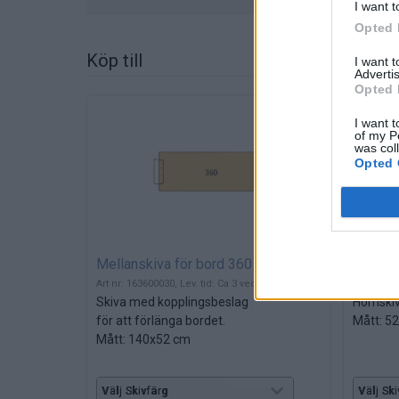
I want t
Opted 
Köp till
I want 
Advertis
Opted 
I want t
of my P
was col
Opted 
Mellanskiva för bord 360
Mellans
Art nr: 163600030, Lev. tid: Ca 3 veckor
Art nr: 16
Skiva med kopplingsbeslag
Hörnskiv
för att förlänga bordet.
Mått: 5
Mått: 140x52 cm