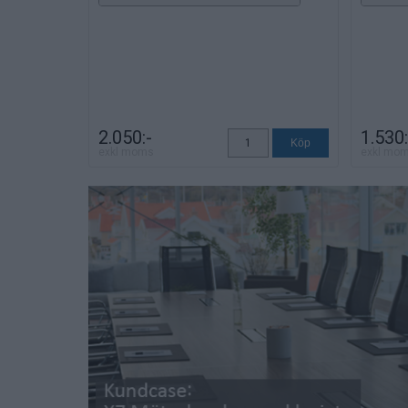
2.050:-
1.530:
exkl moms
exkl mo