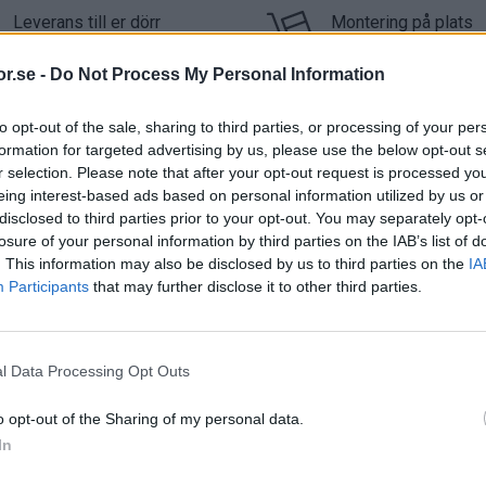
Leverans till er dörr
Montering på plats
Vi levererar alltid till ert företag
Vi kan montera möblerna i 
r.se -
Do Not Process My Personal Information
360
to opt-out of the sale, sharing to third parties, or processing of your per
formation for targeted advertising by us, please use the below opt-out s
r selection. Please note that after your opt-out request is processed y
eing interest-based ads based on personal information utilized by us or
disclosed to third parties prior to your opt-out. You may separately opt-
(S 7000-N), Svart (S 9000-N)
losure of your personal information by third parties on the IAB’s list of
. This information may also be disclosed by us to third parties on the
IA
Participants
that may further disclose it to other third parties.
aminat som består av flera lager kraftpapper
a skapar en slitstark, tålig och hållbar yta
Vit
(Klicka för större bi
ndskraftigt mot repor, stötar och slitage samt
l Data Processing Opt Outs
tiska ytorna för konferensbord
o opt-out of the Sharing of my personal data.
In