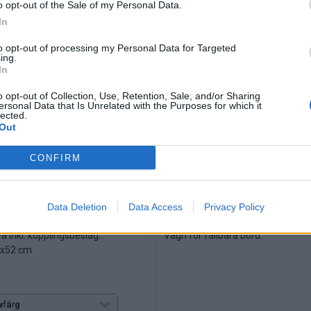
o opt-out of the Sale of my Personal Data.
In
to opt-out of processing my Personal Data for Targeted
ing.
In
o opt-out of Collection, Use, Retention, Sale, and/or Sharing
ersonal Data that Is Unrelated with the Purposes for which it
lected.
Out
CONFIRM
kiva hörn, 52 cm
Vagn
Data Deletion
Data Access
Privacy Policy
3630030, Lev. tid: Ca 3 veckor
Art nr: 1636401000, Lev. tid: Ca 3 veckor
a inkl. kopplingsbeslag.
Vagn för fällbara bord.
2x52 cm