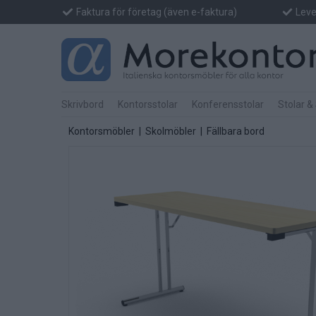
Faktura för företag (även e-faktura)
Lever
Skrivbord
Kontorsstolar
Konferensstolar
Stolar &
Kontorsmöbler
|
Skolmöbler
|
Fällbara bord