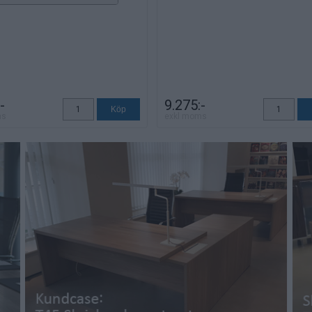
-
9.275:-
ms
exkl moms