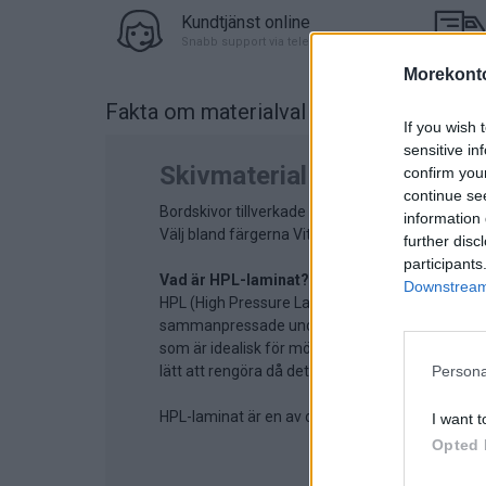
Kundtjänst online
Snabb support via telefon eller chat
Morekonto
Fakta om materialval
på Allround bord 
If you wish 
sensitive in
Skivmaterial
confirm you
continue se
Bordskivor tillverkade i tålig HPL-laminat.
information 
Välj bland färgerna Vit (S 0502-G50Y), Mörkgrå 
further disc
participants
Vad är HPL-laminat?
Downstream 
HPL (High Pressure Laminate) är ett högtrycksl
sammanpressade under högt tryck och värme. Dett
som är idealisk för möbler. Skivorna blir motstå
Persona
lätt att rengöra då det tål allrengöringsmedel.
HPL-laminat är en av de mest hållbara och prak
I want t
Opted 