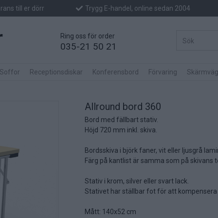
ans till er dörr
Trygg E-handel, online sedan 2004
Ring oss för order
035-21 50 21
 Soffor
Receptionsdiskar
Konferensbord
Förvaring
Skärmväg
Allround bord 360
Bord med fällbart stativ.
Höjd 720 mm inkl. skiva.
Bordsskiva i björk faner, vit eller ljusgrå lami
Färg på kantlist är samma som på skivans 
Stativ i krom, silver eller svart lack.
Stativet har ställbar fot för att kompensera
Mått: 140x52 cm