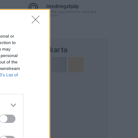
Inredningshjälp
ert kontor
Vi ritar upp ert kontor med våra
möbler
sonal or
ection to
Färgkarta
ou may
 personal
out of the
 downstream
B’s List of
ld)