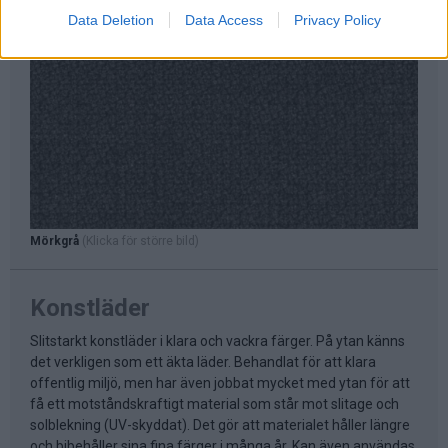
Data Deletion
Data Access
Privacy Policy
Mörkgrå
(Klicka för större bild)
Konstläder
Slitstarkt konstläder i klara och vackra färger. På ytan känns
det verkligen som ett äkta läder. Behandlat för att klara
offentlig miljö, men har även jobbat mycket med ytan för att
få ett motståndskraftigt material som står mot slitage och
solblekning (UV-skyddat). Det gör att materialet håller längre
och bibehåller sina fina färger i många år. Kan även användas