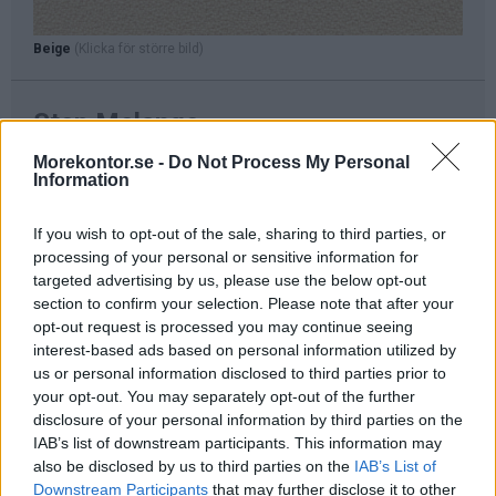
Beige
(Klicka för större bild)
Step Melange
Harmonisk färgpalett med välbalanserade nyanser. Innehåller
Morekontor.se -
Do Not Process My Personal
Information
lite mer färgtrådar för ett mer blandat intryck med mönster.
Perfekt för offentlig miljö och kontor med alla tillgänliga
certifikat som EU Ecolabel, brandsäkert och godkänt av
If you wish to opt-out of the sale, sharing to third parties, or
Möbelfakta. Detta tyg är perfekt för miljöer där krav på
processing of your personal or sensitive information for
rengöring är extra högt som ex. i väntrum. Avtorkningsbart
targeted advertising by us, please use the below opt-out
med desinfektionsmedel.
section to confirm your selection. Please note that after your
opt-out request is processed you may continue seeing
Innehåll:
100% Polyester (Återvunnet material)
interest-based ads based on personal information utilized by
Slitstyrka:
100.000 Martindale (Väldigt bra). 5 års garanti
us or personal information disclosed to third parties prior to
Flamsäkert enligt:
BSEN1021 - 1:2014 (Cigarett) / BSEN1021
your opt-out. You may separately opt-out of the further
- 2.22014 (Tändsticka) m.fl.
disclosure of your personal information by third parties on the
Certifikat:
Oeko Tex, Möbelfakta, Eu Ecolabel
IAB’s list of downstream participants. This information may
Rengöring:
Dammsugning och avtorkningsbart med fuktig
also be disclosed by us to third parties on the
IAB’s List of
trasa.
Downstream Participants
that may further disclose it to other