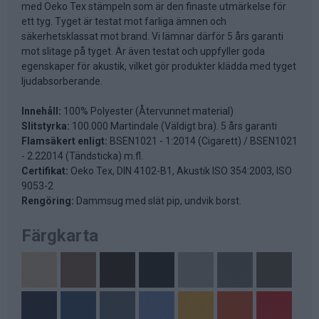
med Oeko Tex stämpeln som är den finaste utmärkelse för
ett tyg. Tyget är testat mot farliga ämnen och
säkerhetsklassat mot brand. Vi lämnar därför 5 års garanti
mot slitage på tyget. Är även testat och uppfyller goda
egenskaper för akustik, vilket gör produkter klädda med tyget
ljudabsorberande.
Innehåll:
100% Polyester (Återvunnet material)
Slitstyrka:
100.000 Martindale (Väldigt bra). 5 års garanti
Flamsäkert enligt:
BSEN1021 - 1:2014 (Cigarett) / BSEN1021
- 2.22014 (Tändsticka) m.fl.
Certifikat:
Oeko Tex, DIN 4102-B1, Akustik ISO 354:2003, ISO
9053-2
Rengöring:
Dammsug med slät pip, undvik borst.
Färgkarta