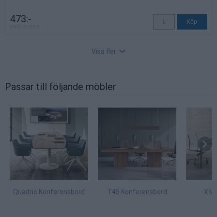
473:-
exkl moms
Visa fler
Passar till följande möbler
Tiltgunga
Art nr: MEC03, Lev. tid: Ej angett
Tiltgunga låsbar i 4 nivåer + antichock system.
Quadrio Konferensbord
T45 Konferensbord
X5 