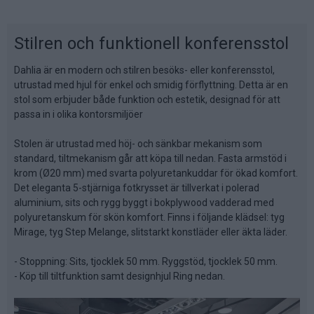
Stilren och funktionell konferensstol
Dahlia är en modern och stilren besöks- eller konferensstol,
utrustad med hjul för enkel och smidig förflyttning. Detta är en
stol som erbjuder både funktion och estetik, designad för att
passa in i olika kontorsmiljöer
Stolen är utrustad med höj- och sänkbar mekanism som
standard, tiltmekanism går att köpa till nedan. Fasta armstöd i
krom (Ø20 mm) med svarta polyuretankuddar för ökad komfort.
Det eleganta 5-stjärniga fotkrysset är tillverkat i polerad
aluminium, sits och rygg byggt i bokplywood vadderad med
polyuretanskum för skön komfort. Finns i följande klädsel: tyg
Mirage, tyg Step Melange, slitstarkt konstläder eller äkta läder.
- Stoppning: Sits, tjocklek 50 mm. Ryggstöd, tjocklek 50 mm.
- Köp till tiltfunktion samt designhjul Ring nedan.