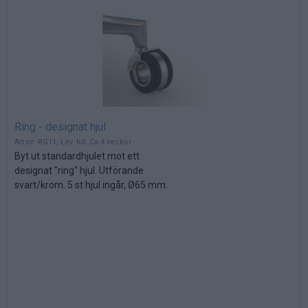
Ring - designat hjul
Art nr: RG11, Lev. tid: Ca 4 veckor
Byt ut standardhjulet mot ett
designat "ring" hjul. Utförande
svart/krom. 5 st hjul ingår, Ø65 mm.