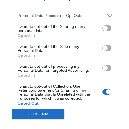
Kan rengöras med Virkon S, Actichlor Plus, Prime Source ren-
third parties.
93 or Ethanol (70-85%)
Personal Data Processing Opt Outs
Färgkarta
I want to opt-out of the Sharing of my
personal data.
Opted In
I want to opt-out of the Sale of my
Personal Data.
Opted In
I want to opt-out of processing my
Personal Data for Targeted Advertising.
Opted In
I want to opt-out of Collection, Use,
Retention, Sale, and/or Sharing of my
Personal Data that Is Unrelated with the
Purposes for which it was collected.
Opted Out
CONFIRM