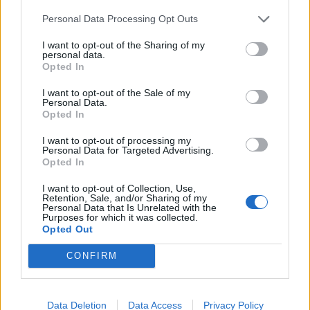
Personal Data Processing Opt Outs
Konstläder
I want to opt-out of the Sharing of my
Konstläder för högt slitage som är anpassat för offentlig
personal data.
miljö. Passar miljöer som behöver klara kraftigt slitage som
Opted In
på kontor. Är även perfekt för användning inom hälsa och
sjukvård då det uppfyller de hygienkrav som ställs där. Är
I want to opt-out of the Sale of my
Personal Data.
avtorkningsbart med desinfektionsmedel samt vattentätt
Opted In
och fläckavisande. Innehåller inga skadliga färgämnen eller
tungmetaller.
I want to opt-out of processing my
Personal Data for Targeted Advertising.
Opted In
Innehåll:
98% PVC, 2% PU
Slitstyrka:
100.000 Martindale (Väldigt bra). 5 års garanti
I want to opt-out of Collection, Use,
Flamsäkert enligt:
BSEN1021 - 1:2014 (Cigarett) / BSEN1021
Retention, Sale, and/or Sharing of my
Personal Data that Is Unrelated with the
- 2.22014 (Tändsticka) m.fl.
Purposes for which it was collected.
Antibakteriell:
AATCC 147
Opted Out
Rengöring:
Dammsugning samt avtorkningsbart med
desinfektionsmedel.
CONFIRM
Färgkarta
Data Deletion
Data Access
Privacy Policy