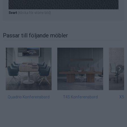
Svart
(Klicka för större bild)
Passar till följande möbler
Quadrio Konferensbord
T45 Konferensbord
X5 