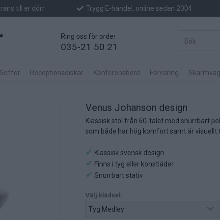
ans till er dörr
Trygg E-handel, online sedan 2004
Ring oss för order
035-21 50 21
 Soffor
Receptionsdiskar
Konferensbord
Förvaring
Skärmväg
Venus Johanson design
Klassisk stol från 60-talet med snurrbart pela
som både har hög komfort samt är visuellt ti
✔
Klassisk svensk design
✔
Finns i tyg eller konstläder
✔
Snurrbart stativ
Välj klädsel: