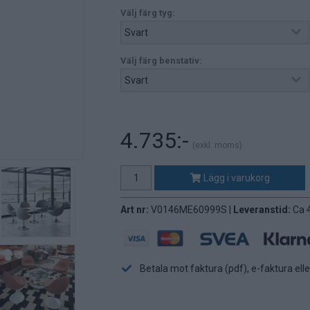
Välj färg tyg:
Välj färg benstativ:
4.735:-
(exkl. moms)
Lägg i varukorg
Art nr:
V0146ME60999S |
Leveranstid:
Ca 
Betala mot faktura (pdf), e-faktura ell