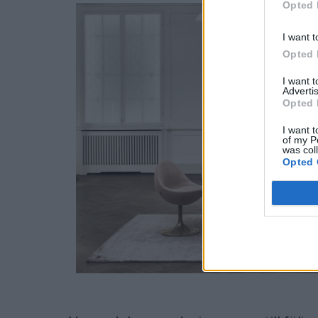
Opted 
I want t
Opted 
I want 
Advertis
Opted 
I want t
of my P
was col
Opted 