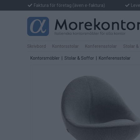
Faktura för företag (även e-faktura)
Lever
Skrivbord
Kontorsstolar
Konferensstolar
Stolar &
Kontorsmöbler
|
Stolar & Soffor
|
Konferensstolar