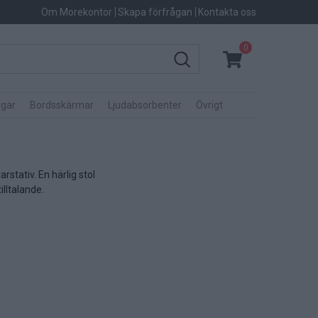
Om Morekontor
Skapa förfrågan
Kontakta oss
0
gar
Bordsskärmar
Ljudabsorbenter
Övrigt
rstativ. En härlig stol
lltalande.