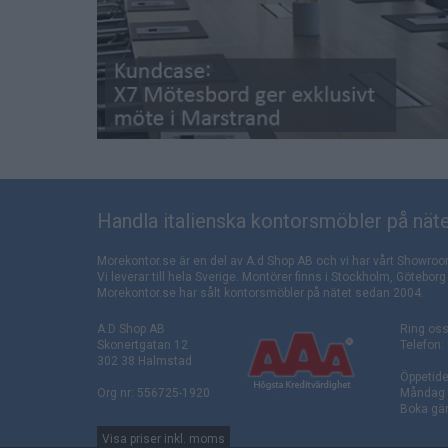
Handla italienska kontorsmöbler på näte
Morekontor.se är en del av A.d Shop AB och vi har vårt Showroo
Vi leverar till hela Sverige. Montörer finns i Stockholm, Götebo
Morekontor.se har sålt kontorsmöbler på nätet sedan 2004.
A.D Shop AB
Ring oss
Skonertgatan 12
Telefon:
302 38 Halmstad
Öppetide
Org nr: 556725-1920
Måndag t
Boka gär
Visa priser inkl. moms