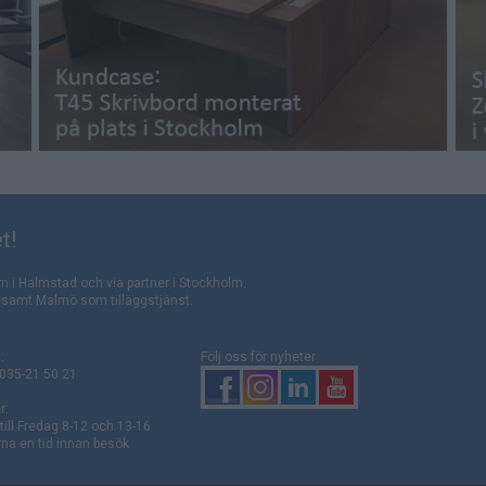
t!
m i Halmstad och via partner i Stockholm.
rg samt Malmö som tilläggstjänst.
:
Följ oss för nyheter
 035-21 50 21
r:
ill Fredag 8-12 och 13-16
na en tid innan besök