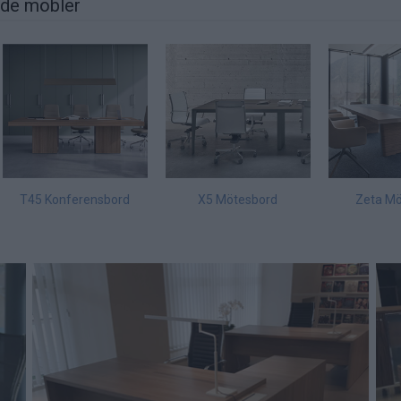
nde möbler
T45 Konferensbord
X5 Mötesbord
Zeta Mö