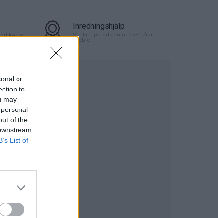
Inredningshjälp
ert kontor
Vi ritar upp ert kontor med våra
möbler
mation.
sonal or
ection to
46ME60999S
ou may
eckor
 personal
n Design
out of the
 downstream
B’s List of