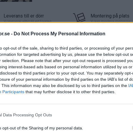
Leverans till er dörr
Montering på plats
Vi levererar alltid till ert företag
Vi kan montera möblerna i 
r.se -
Do Not Process My Personal Information
Produktinfor
to opt-out of the sale, sharing to third parties, or processing of your per
formation for targeted advertising by us, please use the below opt-out s
tidlösa designen gör att stolarna
Artikelnummer:
V01
r selection. Please note that after your opt-out request is processed y
nten. Detta är en stol som passar
Leveranstid:
Ca 4 v
eing interest-based ads based on personal information utilized by us or
ellobbyer.
Varumärke:
Johanso
disclosed to third parties prior to your opt-out. You may separately opt-
losure of your personal information by third parties on the IAB’s list of
ierat trämaterial och stativet utgörs
Mått
. This information may also be disclosed by us to third parties on the
IA
öljande klädsel: tåligt tyg Medley
Sitthöjd: 46 cm
Participants
that may further disclose it to other third parties.
ntlig miljö. Vi erbjuder dock ett
Total höjd: 74 cm
t ansedda leverantörerna i världen.
Total bredd: 52 cm
Total djup: 52 cm
l Data Processing Opt Outs
att få lackad i multicolour,
o opt-out of the Sharing of my personal data.