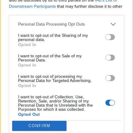
4.495:-
Downstream Participants
that may further disclose it to other
(exkl. moms)
third parties.
Lägg i varukorg
Personal Data Processing Opt Outs
I want to opt-out of the Sharing of my
Art nr:
BILLY-YS009-01 |
Leveranstid:
Ca 4 veckor
personal data.
Opted In
I want to opt-out of the Sale of my
Personal Data.
Betala mot faktura (pdf), e-faktura eller Visa/Mastercard.
Opted In
Leverans till er dörr
I want to opt-out of processing my
Personal Data for Targeted Advertising.
Vi levererar kontorsmöbler till ert
Opted In
kontor
I want to opt-out of Collection, Use,
Köp till
Retention, Sale, and/or Sharing of my
Personal Data that Is Unrelated with the
Purposes for which it was collected.
Opted Out
CONFIRM