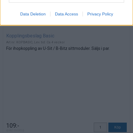
Data Deletion
Data Access
Privacy Policy
Kopplingsbeslag Basic
Art nr: KOPBASIC, Lev. tid: Ca 4 veckor
För ihopkoppling av U-Sit / B-Bitz sittmoduler. Säljs i par.
109:-
exkl moms