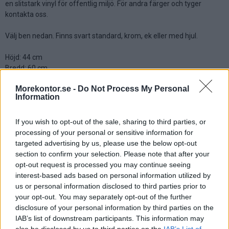
en slitstark vinyl för offentlig miljö. För andra färger och tyger
kontakta oss.
Välj ben nedan. Finns svart standard, krom, ek eller med hjul.
Höjd: 44 cm
Bredd: 60 cm
Djup: 60 cm
Morekontor.se -
Do Not Process My Personal
Information
Välj klädsel:
If you wish to opt-out of the sale, sharing to third parties, or
processing of your personal or sensitive information for
targeted advertising by us, please use the below opt-out
Välj färg tyg:
section to confirm your selection. Please note that after your
Välj från bildmeny
opt-out request is processed you may continue seeing
interest-based ads based on personal information utilized by
Välj Ben:
us or personal information disclosed to third parties prior to
Välj från bildmeny
your opt-out. You may separately opt-out of the further
disclosure of your personal information by third parties on the
IAB’s list of downstream participants. This information may
also be disclosed by us to third parties on the
IAB’s List of