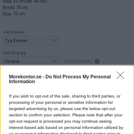
Höjd: 42 cm (alt. 46 cm)
Bredd: 70 cm
Djup: 70 cm
Välj klädsel:
Välj färg tyg:
Välj från bildmeny
Välj ben:
Morekontor.se -
Do Not Process My Personal
Information
Välj från bildmeny
If you wish to opt-out of the sale, sharing to third parties, or
processing of your personal or sensitive information for
4.620:-
targeted advertising by us, please use the below opt-out
(exkl. moms)
section to confirm your selection. Please note that after your
opt-out request is processed you may continue seeing
Lägg i varukorg
interest-based ads based on personal information utilized by
us or personal information disclosed to third parties prior to