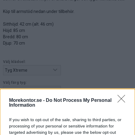
Köp till armstöd nedan under tillbehör.
Sitthöjd: 42 cm (alt. 46 cm)
Höjd: 85 cm
Bredd: 80 cm
Djup: 70 cm
Välj klädsel:
Välj färg tyg:
Välj från bildmeny
Morekontor.se -
Do Not Process My Personal
Välj ben:
Information
Välj från bildmeny
If you wish to opt-out of the sale, sharing to third parties, or
processing of your personal or sensitive information for
targeted advertising by us, please use the below opt-out