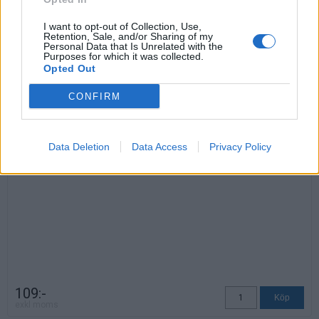
I want to opt-out of Collection, Use,
Retention, Sale, and/or Sharing of my
Personal Data that Is Unrelated with the
Purposes for which it was collected.
Opted Out
Kopplingsbeslag Basic
Art nr: KOPBASIC, Lev. tid: Ca 4 veckor
CONFIRM
För ihopkoppling av U-Sit / B-Bitz sittmoduler. Säljs i par.
Data Deletion
Data Access
Privacy Policy
109:-
exkl moms