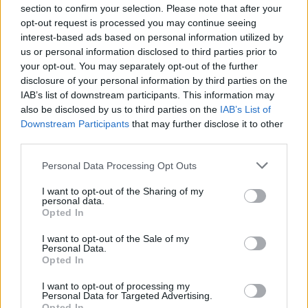
8.245:-
section to confirm your selection. Please note that after your
(exkl. moms)
opt-out request is processed you may continue seeing
interest-based ads based on personal information utilized by
Lägg i varukorg
us or personal information disclosed to third parties prior to
your opt-out. You may separately opt-out of the further
Art nr:
US71-YS009-U1 |
Leveranstid:
Ca 4 veckor
disclosure of your personal information by third parties on the
IAB’s list of downstream participants. This information may
also be disclosed by us to third parties on the
IAB’s List of
Downstream Participants
that may further disclose it to other
Betala mot faktura (pdf), e-faktura eller Visa/Mastercard.
third parties.
Personal Data Processing Opt Outs
Leverans till er dörr
Vi levererar kontorsmöbler till ert
kontor
I want to opt-out of the Sharing of my
personal data.
Opted In
Köp till
I want to opt-out of the Sale of my
Personal Data.
Opted In
I want to opt-out of processing my
Personal Data for Targeted Advertising.
Opted In