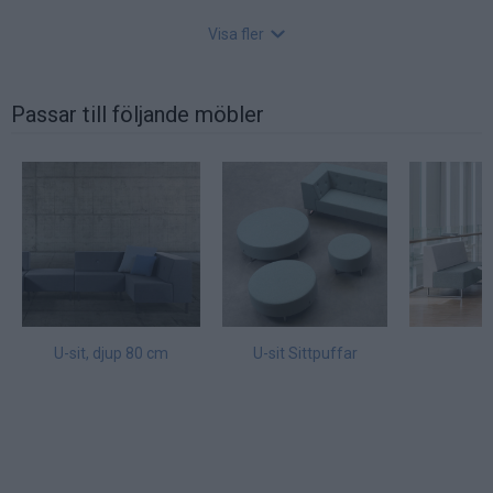
Visa fler
Passar till följande möbler
U-sit armstöd
Art nr: US-ARM-20, Lev. tid: Ca 4 veckor
Fås i samma tyg och färg som ovan beställd produkt.
Mått: H16xB19xDj40 cm.
Pris för 1 st armstöd.
U-sit, djup 80 cm
U-sit Sittpuffar
U