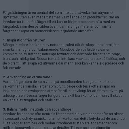
Färgsättningen är en central del som inte bara påverkar hur utrymmet
uppfattas, utan även medarbetarnas välmående och produktivitet. När en
inredare tar fram rätt färger till ett kontor börjar processen ofta med en
färgpalett, som den på bilden ovan, där naturliga material och varma
färgtoner skapar en harmonisk och inbjudande atmosfär.
1. Inspiration från naturen
Många inredare inspireras av naturens palett när de skapar arbetsmiljöer
som känns lugna och balanserade. Moodboarden på bilden visar en
kombination av trätoner, naturliga texturer och dämpade färger som beige,
brunt och mörkgrönt. Dessa toner är inte bara vackra utan också tidlösa, och
de bidrar till att skapa ett utrymme där människor kan känna sig jordade och
fokuserade.
2. Användning av varma toner
Varma färger som de som visas på moodboarden kan ge ett kontor en
välkomnande känsla. Färger som brunt, beige och terrakotta skapar en
inbjudande och avslappnad atmosfär, vilket är viktigt för att främja trivsel på
arbetsplatsen. Dessa färger fungerar särskilt bra i kontor där man vill skapa
en känsla av trygghet och stabilitet.
3. Balans mellan neutrala och accentfärger
Inredare balanserar ofta neutrala färger med djärvare accenter för att skapa
intressanta och dynamiska rum. I ett kontor kan detta betyda att de använder
ljusa väggar som bas och sedan introducerar starkare accenter genom
möbler, konstverk eller dekorativa detaljer. Till exempel, en djupgrön