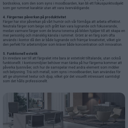
bordsskiva, som den som syns i moodboarden, kan bli ett fokuspunktsobjekt
som ger rummet karaktär utan att vara överväldigande.
4. Färgernas påverkan på produktivitet
Färger har stor påverkan på vårt humör och vår förmåga att arbeta effektivt.
Neutrala färger som beige och grått kan vara lugnande och fokuserande,
medan varmare färger som de bruna tonerna på bilden hjälper till att skapa en
mer personlig och mänsklig känsla i rummet. Grönt är en färg som ofta
används i kontor då den är både lugnande och främjar kreativitet, vilket gör
den perfekt för arbetsmiljöer som kräver både koncentration och innovation.
5. Funktionell estetik
En inredare ser till att färgvalet inte bara är estetiskt tilltalande, utan också
funktionellt. I kontorsmiljöer behöver man tänka på hur färgerna kommer att
påverka ljusnivåer, och hur de samspelar med andra element som möbler
och belysning. Trä och metall, som syns i moodboarden, kan användas för
att ge utrymmet textur och djup, vilket gör det visuellt intressant samtidigt
som det hålls professionellt.