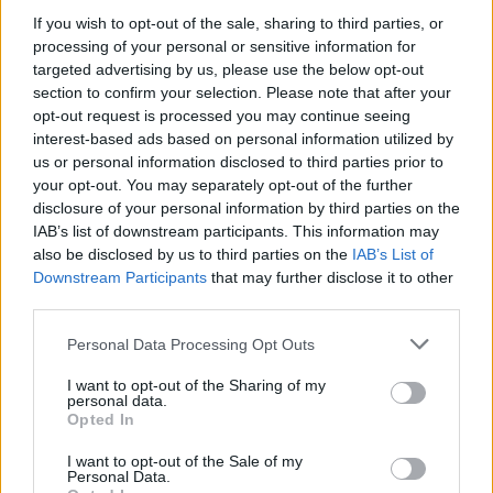
If you wish to opt-out of the sale, sharing to third parties, or
processing of your personal or sensitive information for
targeted advertising by us, please use the below opt-out
section to confirm your selection. Please note that after your
opt-out request is processed you may continue seeing
Zeta Classic med läder
interest-based ads based on personal information utilized by
us or personal information disclosed to third parties prior to
Italienskt exklusivt skrivbord med panelben klädd i fanér och läderbeklädd
your opt-out. You may separately opt-out of the further
toppskiva.
disclosure of your personal information by third parties on the
IAB’s list of downstream participants. This information may
also be disclosed by us to third parties on the
IAB’s List of
Downstream Participants
that may further disclose it to other
third parties.
Fr. 49.295:-
Personal Data Processing Opt Outs
I want to opt-out of the Sharing of my
personal data.
Opted In
I want to opt-out of the Sale of my
Personal Data.