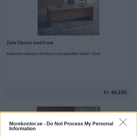
Zeta Classic med front
Italienskt exklusivt skrivbord med panelben klädd i fanér.
Fr. 46.230:-
Morekontor.se -
Do Not Process My Personal
Information