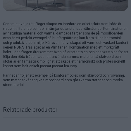
Genom att välja rätt färger skapar en inredare en arbetsplats som både är
visuellt tilltalande och som främjar de anställdas välmående. Kombinationen
av naturliga material och varma, dämpade färger som de på moodboarden
ovan är ett perfekt exempel på hur färgsättning kan bidra till en harmonisk
och produktiv arbetsmiljö. Här ovan har vi skapat ett varm och vackert kontor i
serien NONA. Träslaget är en Alm faner i kombination med ett mörkgrått
läder. Läderfärgen återkommer även på arbetsstolen och besöksstolen för att
följa den röda tråden. Just att använda samma material på skrivbord och
stolar är en fantastisk möjlighet att skapa ett harmoniskt och professionellt
kontor som helt enkelt passar passar bra ihop.
Här nedan följer ett exempel på kontorsmöbler, som skrivbord och förvaring,
som matchar vår angivna moodboard som går i varma trätoner och mörka
stenmaterial.
Relaterade produkter